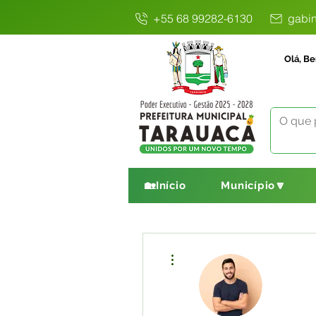
+55 68 99282-6130
gabin
Olá, Be
🏡Início
Município🔽
Mais ações