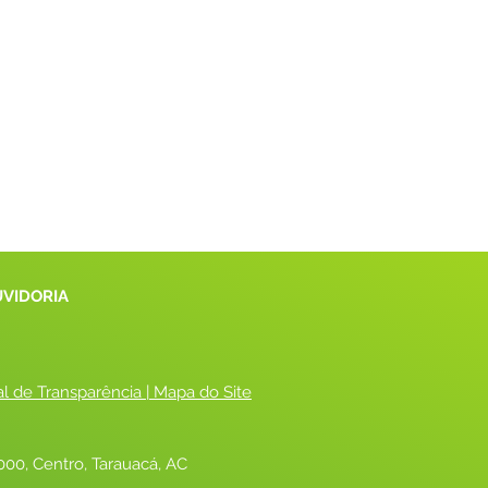
UVIDORIA
al de Transparência
 |
 Mapa do Site
00, Centro, Tarauacá, AC