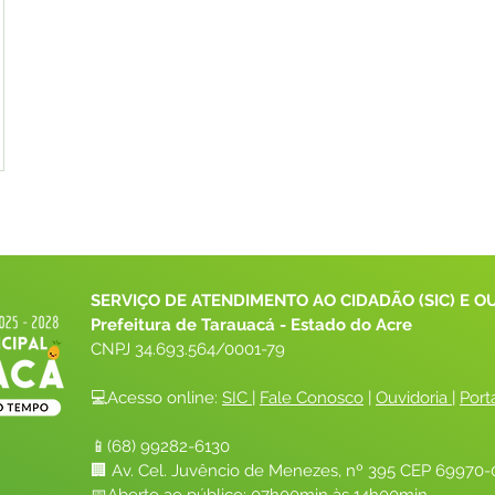
SERVIÇO DE ATENDIMENTO AO CIDADÃO (SIC) E O
Prefeitura de Tarauacá - Estado do Acre
CNPJ 
34.693.564/0001-79
💻Acesso online: 
SIC 
| 
Fale Conosco
 | 
Ouvidoria
| 
Port
📱(68) 99282-6130 
🏢 Av. Cel. Juvêncio de Menezes, nº 395 CEP 69970-0