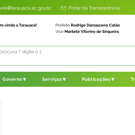
ete@tarauaca.ac.gov.br
Portal da Transparência
m-vindo a Tarauacá!
Prefeito
Rodrigo Damasceno Catão
Vice
Marilete Vitorino de Sirqueira
Governo🔽
Serviços🔽
Publicações🔽
T