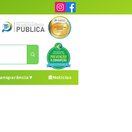
ransparência🔽
📰Notícias