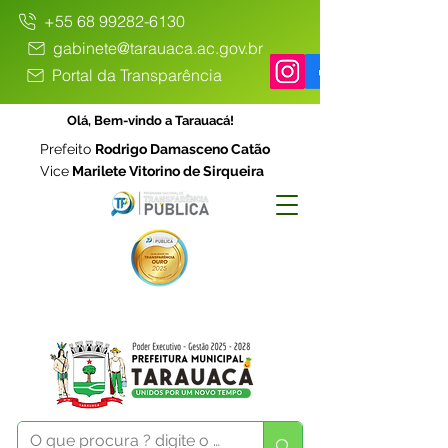
+55 68 99282-6130
gabinete@tarauaca.ac.gov.br
Portal da Transparência
Olá, Bem-vindo a Tarauacá!
Prefeito
Rodrigo Damasceno Catão
Vice
Marilete Vitorino de Sirqueira