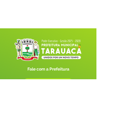
Fale com a Prefeitura
Whatsapp
SERVIÇO DE ATENDIMENTO AO 
CIDADÃO (SIC) E OUVIDORIA
Prefeitura de Tarauacá - Estado do 
Acre
CNPJ 
34.693.564/0001-79