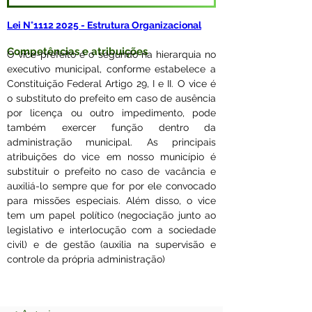
Lei N°1112 2025 - Estrutura Organizacional
Competências e atribuições
O vice-prefeito é o segundo na hierarquia no 
executivo municipal, conforme estabelece a 
Constituição Federal Artigo 29, I e II. O vice é 
o substituto do prefeito em caso de ausência 
por licença ou outro impedimento, pode 
também exercer função dentro da 
administração municipal. As principais 
atribuições do vice em nosso município é 
substituir o prefeito no caso de vacância e 
auxiliá-lo sempre que for por ele convocado 
para missões especiais. Além disso, o vice 
tem um papel político (negociação junto ao 
legislativo e interlocução com a sociedade 
civil) e de gestão (auxilia na supervisão e 
controle da própria administração) 