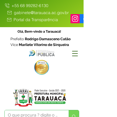
+55 68 99282-6130
gabinete@tarauaca.ac.gov.br
Portal da Transparência
Olá, Bem-vindo a Tarauacá!
Prefeito
Rodrigo Damasceno Catão
Vice
Marilete Vitorino de Sirqueira