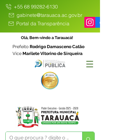
+55 68 99282-6130
gabinete@tarauaca.ac.gov.br
Portal da Transparência
Olá, Bem-vindo a Tarauacá!
Prefeito
Rodrigo Damasceno Catão
Vice
Marilete Vitorino de Sirqueira