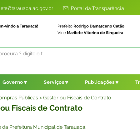
ete@tarauaca.ac.gov.br
Portal da Transparência
m-vindo a Tarauacá!
Prefeito
Rodrigo Damasceno Catão
Vice
Marilete Vitorino de Sirqueira
Governo🔽
Serviços🔽
Publicações🔽
T
 Compras Públicas > Gestor ou Fiscais de Contrato
ou Fiscais de Contrato
 da Prefeitura Municipal de Tarauacá.