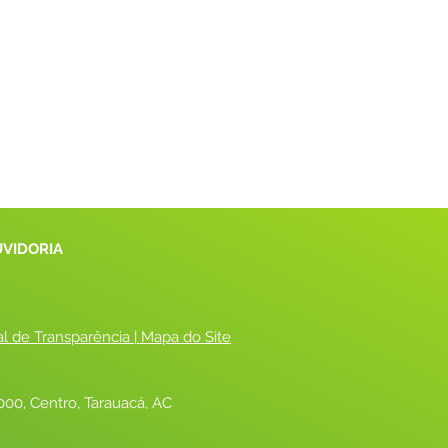
UVIDORIA
al de Transparência
 |
 Mapa do Site
00, Centro, Tarauacá, AC