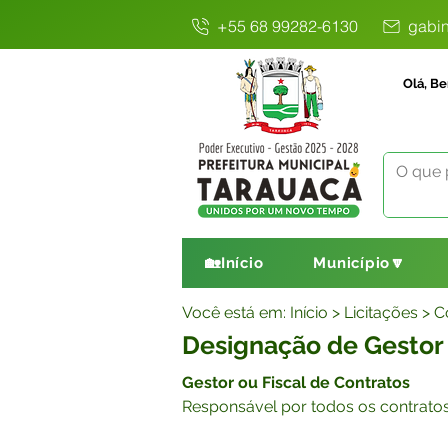
+55 68 99282-6130
gabin
Olá, Be
🏡Início
Município🔽
Você está em: Início > Licitações >
Designação de Gestor 
Gestor ou Fiscal de Contratos
Responsável por todos os contratos