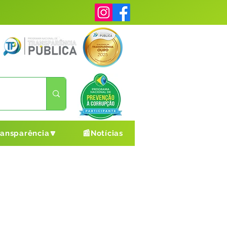
ransparência🔽
📰Notícias