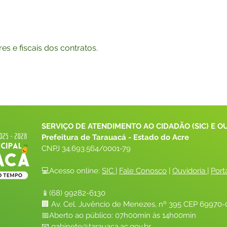
s e fiscais dos contratos.
SERVIÇO DE ATENDIMENTO AO CIDADÃO (SIC) E O
Prefeitura de Tarauacá - Estado do Acre
CNPJ 
34.693.564/0001-79
💻Acesso online: 
SIC 
| 
Fale Conosco
 | 
Ouvidoria
| 
Port
📱(68) 99282-6130 
🏢 Av. Cel. Juvêncio de Menezes, nº 395 CEP 69970-0
📅Aberto ao público: 07h00min às 14h00min
📧 
gabinete@tarauaca.ac.gov.br