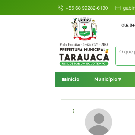
+55 68 99282-6130
gabin
Olá, Be
🏡Início
Município🔽
Mais ações