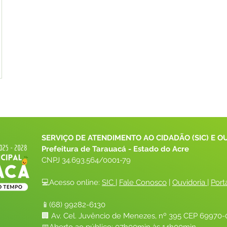
SERVIÇO DE ATENDIMENTO AO CIDADÃO (SIC) E O
Prefeitura de Tarauacá - Estado do Acre
CNPJ 
34.693.564/0001-79
💻Acesso online: 
SIC 
| 
Fale Conosco
 | 
Ouvidoria
| 
Port
📱(68) 99282-6130 
🏢 Av. Cel. Juvêncio de Menezes, nº 395 CEP 69970-0