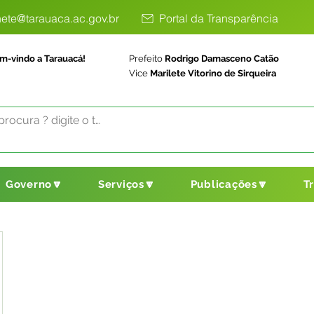
ete@tarauaca.ac.gov.br
Portal da Transparência
m-vindo a Tarauacá!
Prefeito
Rodrigo Damasceno Catão
Vice
Marilete Vitorino de Sirqueira
Governo🔽
Serviços🔽
Publicações🔽
T