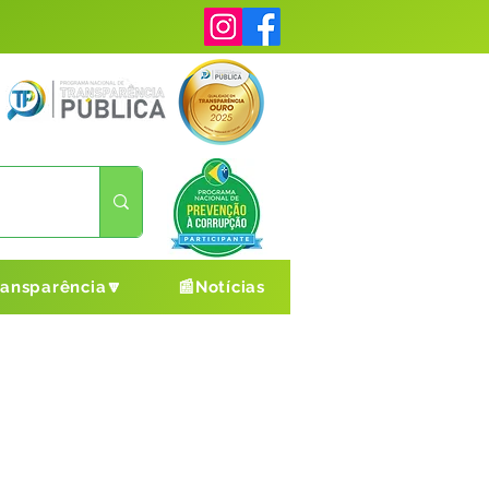
ransparência🔽
📰Notícias