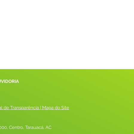
UVIDORIA
al de Transparência
 |
 Mapa do Site
00, Centro, Tarauacá, AC