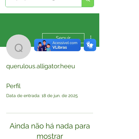
Mais ações
Seguir
querulous.alligator.heeu
querulous.alligator.heeu
Perfil
Data de entrada: 18 de jun. de 2025
Ainda não há nada para
mostrar