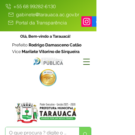
+55 68 99282-6130
gabinete@tarauaca.ac.gov.br
Portal da Transparência
Olá, Bem-vindo a Tarauacá!
Prefeito
Rodrigo Damasceno Catão
Vice
Marilete Vitorino de Sirqueira