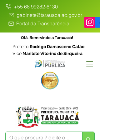
+55 68 99282-6130
gabinete@tarauaca.ac.gov.br
Portal da Transparência
Olá, Bem-vindo a Tarauacá!
Prefeito
Rodrigo Damasceno Catão
Vice
Marilete Vitorino de Sirqueira