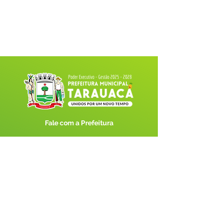
Fale com a Prefeitura
Whatsapp
SERVIÇO DE ATENDIMENTO AO 
CIDADÃO (SIC) E OUVIDORIA
Prefeitura de Tarauacá - Estado do 
Acre
CNPJ 
34.693.564/0001-79