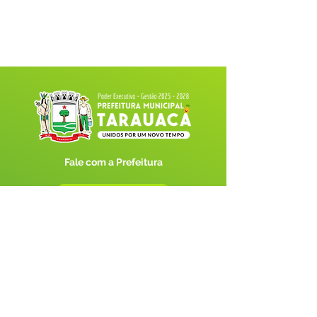
Fale com a Prefeitura
Whatsapp
SERVIÇO DE ATENDIMENTO AO 
CIDADÃO (SIC) E OUVIDORIA
Prefeitura de Tarauacá - Estado do 
Acre
CNPJ 
34.693.564/0001-79