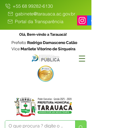
+55 68 99282-6130
gabinete@tarauaca.ac.gov.br
Portal da Transparência
Olá, Bem-vindo a Tarauacá!
Prefeito
Rodrigo Damasceno Catão
Vice
Marilete Vitorino de Sirqueira