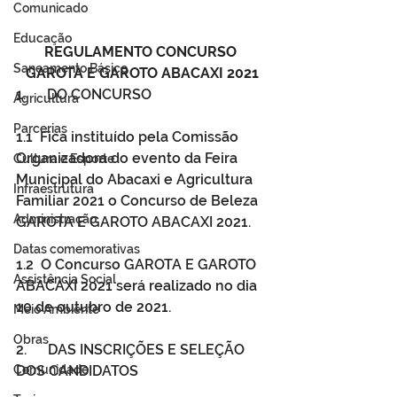
Comunicado
Educação
REGULAMENTO CONCURSO 
Saneamento Básico
GAROTA E GAROTO ABACAXI 2021
1.      DO CONCURSO
Agricultura
Parcerias
1.1  Fica instituído pela Comissão 
Organizadora do evento da Feira 
Cultura e Esporte
Municipal do Abacaxi e Agricultura 
Infraestrutura
Familiar 2021 o Concurso de Beleza 
Administração
GAROTA E GAROTO ABACAXI 2021.
Datas comemorativas
1.2  O Concurso GAROTA E GAROTO 
Assistência Social
ABACAXI 2021 será realizado no dia 
10 de outubro de 2021.
Meio Ambiente
Obras
2.      DAS INSCRIÇÕES E SELEÇÃO 
DOS CANDIDATOS
Comunidade