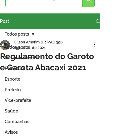
Post
Todos posts
Gilson Amorim DRT/AC 390
Todos posts
29 de set. de 2021
Regulamento do Garoto
Desenvolvimento
e Garota Abacaxi 2021
Prefeitura
Esporte
Prefeito
Vice-prefeita
Saúde
Campanhas
Avisos