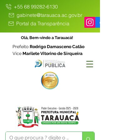
+55 68 99282-6130
gabinete@tarauaca.ac.gov.br
Portal da Transparência
Olá, Bem-vindo a Tarauacá!
Prefeito
Rodrigo Damasceno Catão
Vice
Marilete Vitorino de Sirqueira