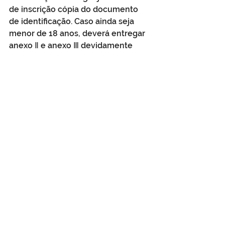
de inscrição cópia do documento 
de identificação. Caso ainda seja 
menor de 18 anos, deverá entregar 
anexo Ⅱ e anexo Ⅲ devidamente 
preenchidos.
Anexo Ⅱ:
TERMO DE AUTORIZAÇÃO DE 
PARTICIPAÇÃO EM EVENTO
Eu,
                                         (
nome 
completo do responsável legal), 
inscrito no CPF sob o n°.