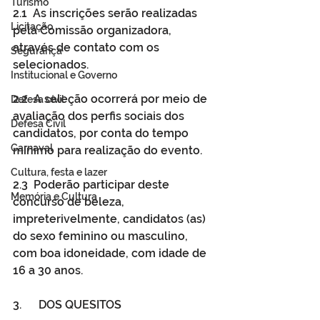
Turismo
2.1  As inscrições serão realizadas 
Licitação
pela Comissão organizadora, 
através de contato com os 
Segurança
selecionados. 
Institucional e Governo
2.2  A seleção ocorrerá por meio de 
Defesa cívil
avaliação dos perfis sociais dos 
Defesa Civil
candidatos, por conta do tempo 
Carnaval
mínimo para realização do evento. 
Cultura, festa e lazer
2.3  Poderão participar deste 
Memória e Cultura
concurso de beleza, 
impreterivelmente, candidatos (as) 
do sexo feminino ou masculino, 
com boa idoneidade, com idade de 
16 a 30 anos.
3.      DOS QUESITOS 