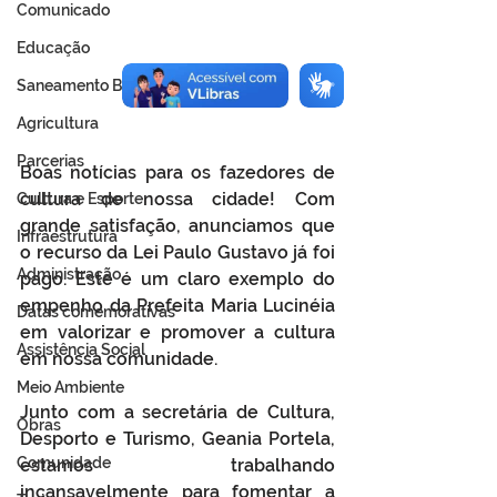
Comunicado
Educação
Saneamento Básico
Agricultura
Parcerias
Boas notícias para os fazedores de 
cultura de nossa cidade! Com 
Cultura e Esporte
grande satisfação, anunciamos que 
Infraestrutura
o recurso da Lei Paulo Gustavo já foi 
Administração
pago. Este é um claro exemplo do 
empenho da Prefeita Maria Lucinéia 
Datas comemorativas
em valorizar e promover a cultura 
Assistência Social
em nossa comunidade.
Meio Ambiente
Junto com a secretária de Cultura, 
Obras
Desporto e Turismo, Geania Portela, 
Comunidade
estamos trabalhando 
incansavelmente para fomentar a 