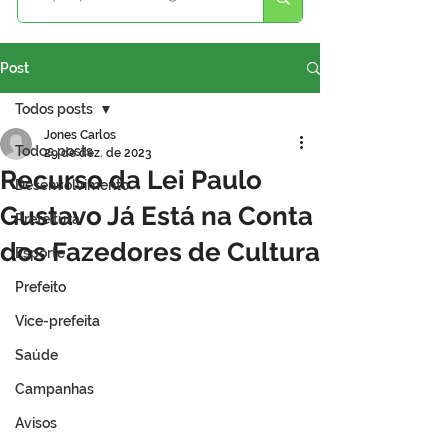
Post
Todos posts
Jones Carlos
Todos posts
29 de dez. de 2023
Recurso da Lei Paulo
Desenvolvimento
Gustavo Já Está na Conta
Prefeitura
dos Fazedores de Cultura
Esporte
Prefeito
Vice-prefeita
Saúde
Campanhas
Avisos