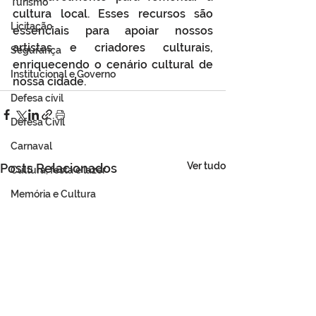
Turismo
cultura local. Esses recursos são 
Licitação
essenciais para apoiar nossos 
artistas e criadores culturais, 
Segurança
enriquecendo o cenário cultural de 
Institucional e Governo
nossa cidade.
Defesa cívil
Defesa Civil
Carnaval
Ver tudo
Posts Relacionados
Cultura, festa e lazer
Memória e Cultura