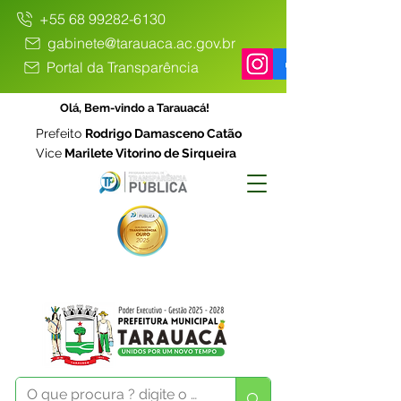
+55 68 99282-6130
gabinete@tarauaca.ac.gov.br
Portal da Transparência
Olá, Bem-vindo a Tarauacá!
Prefeito
Rodrigo Damasceno Catão
Vice
Marilete Vitorino de Sirqueira