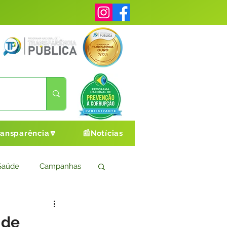
ransparência🔽
📰Notícias
Saúde
Campanhas
s
Cultura e Esporte
 de