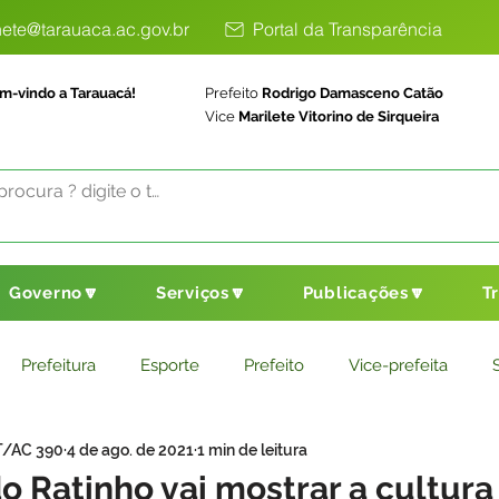
ete@tarauaca.ac.gov.br
Portal da Transparência
m-vindo a Tarauacá!
Prefeito
Rodrigo Damasceno Catão
Vice
Marilete Vitorino de Sirqueira
Governo🔽
Serviços🔽
Publicações🔽
T
Prefeitura
Esporte
Prefeito
Vice-prefeita
T/AC 390
4 de ago. de 2021
1 min de leitura
ducação
Saneamento Básico
Agricultura
Parceria
 Ratinho vai mostrar a cultura