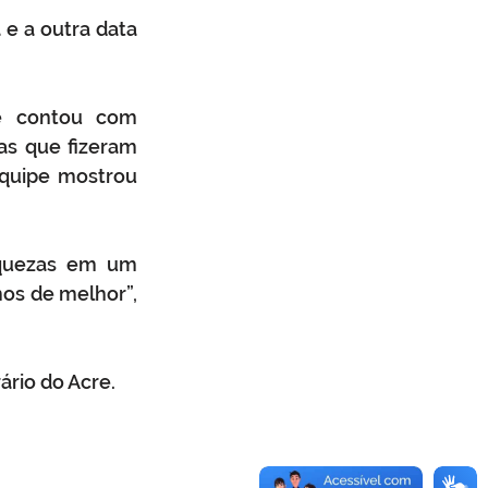
e a outra data 
e contou com 
as que fizeram 
quipe mostrou 
iquezas em um 
os de melhor”, 
ário do Acre.