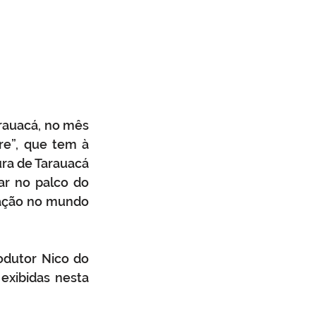
rauacá, no mês 
e”, que tem à 
ura de Tarauacá 
r no palco do 
ação no mundo 
odutor Nico do 
xibidas nesta 