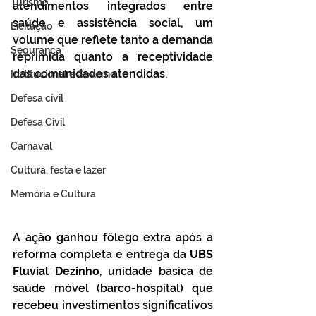
Turismo
atendimentos integrados entre 
saúde e assistência social, um 
Licitação
volume que reflete tanto a demanda 
Segurança
reprimida quanto a receptividade 
das comunidades atendidas.
Institucional e Governo
Defesa cívil
Defesa Civil
Carnaval
Cultura, festa e lazer
Memória e Cultura
A ação ganhou fôlego extra após a 
reforma completa e entrega da 
UBS 
Fluvial Dezinho
, unidade básica de 
saúde móvel (barco-hospital) que 
recebeu investimentos significativos 