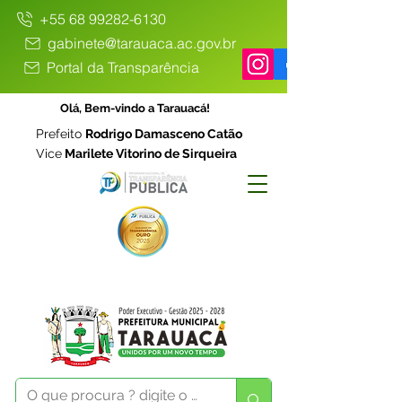
+55 68 99282-6130
gabinete@tarauaca.ac.gov.br
Portal da Transparência
Olá, Bem-vindo a Tarauacá!
Prefeito
Rodrigo Damasceno Catão
Vice
Marilete Vitorino de Sirqueira