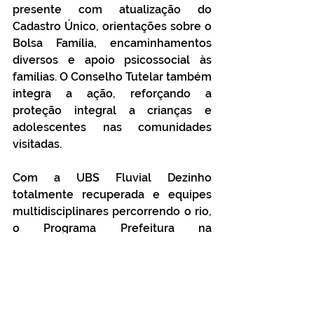
presente com atualização do 
Cadastro Único, orientações sobre o 
Bolsa Família, encaminhamentos 
diversos e apoio psicossocial às 
famílias. O Conselho Tutelar também 
integra a ação, reforçando a 
proteção integral a crianças e 
adolescentes nas comunidades 
visitadas.
Com a UBS Fluvial Dezinho 
totalmente recuperada e equipes 
multidisciplinares percorrendo o rio, 
o Programa Prefeitura na 
Comunidade reafirma o 
compromisso da gestão municipal 
em reduzir as desigualdades 
regionais. Em regiões como o 
interior do Acre, onde os rios são as 