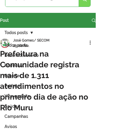
Post
Todos posts
José Gomes/ SECOM
Todos posts
25 de fev.
Prefeitura na
Desenvolvimento
Comunidade registra
Prefeitura
mais de 1.311
Esporte
atendimentos no
Prefeito
primeiro dia de ação no
Vice-prefeita
Rio Muru
Saúde
Campanhas
Avisos