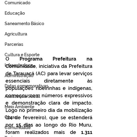
Comunicado
Educação
Saneamento Básico
Agricultura
Parcerias
Cultura e Esporte
O
 Programa Prefeitura na 
Infraestrutura
Comunidade
, iniciativa da Prefeitura 
de Tarauacá (AC) para levar serviços 
Administração
essenciais diretamente às 
Datas comemorativas
populações ribeirinhas e indígenas, 
começou com números expressivos 
Assistência Social
e demonstração clara de impacto. 
Meio Ambiente
Logo no primeiro dia da mobilização 
Obras
(24 de fevereiro), que se estenderá 
por
 15 dias
 ao longo do Rio Muru, 
Comunidade
foram realizados mais de 
1.311