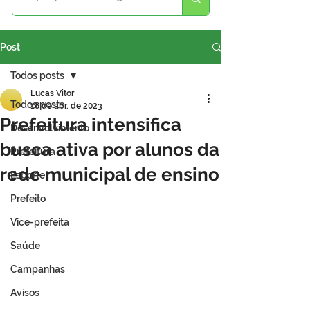
Post
Todos posts
Lucas Vitor
Todos posts
18 de abr. de 2023
Prefeitura intensifica
Desenvolvimento
busca ativa por alunos da
Prefeitura
rede municipal de ensino
Esporte
Prefeito
Vice-prefeita
Saúde
Campanhas
Avisos