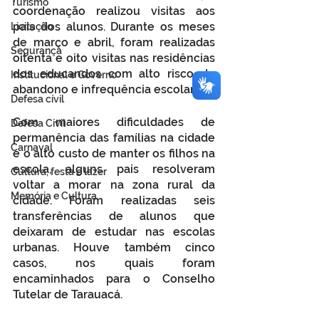
Turismo
coordenação realizou visitas aos 
pais dos alunos. Durante os meses 
Licitação
de março e abril, foram realizadas 
Segurança
oitenta e oito visitas nas residências 
dos educandos com alto risco de 
Institucional e Governo
abandono e infrequência escolar.
Defesa cívil
Com maiores dificuldades de 
Defesa Civil
permanência das famílias na cidade 
Carnaval
e o alto custo de manter os filhos na 
escola, alguns pais resolveram 
Cultura, festa e lazer
voltar a morar na zona rural da 
Memória e Cultura
cidade. Foram realizadas seis 
transferências de alunos que 
deixaram de estudar nas escolas 
urbanas. Houve também cinco 
casos, nos quais foram 
encaminhados para o Conselho 
Tutelar de Tarauacá.