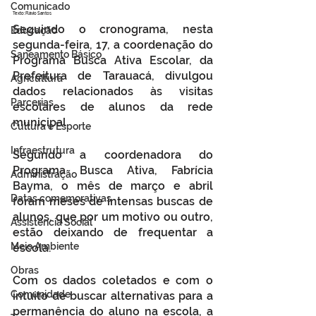
Comunicado
Texto: Flávio Santos
Seguindo o cronograma, nesta 
Educação
segunda-feira, 17, a coordenação do 
Saneamento Básico
Programa Busca Ativa Escolar, da 
Prefeitura de Tarauacá, divulgou 
Agricultura
dados relacionados às visitas 
Parcerias
escolares de alunos da rede 
municipal. 
Cultura e Esporte
Infraestrutura
Segundo a coordenadora do 
Programa Busca Ativa, Fabrícia 
Administração
Bayma, o mês de março e abril 
Datas comemorativas
foram meses de intensas buscas de 
alunos, que por um motivo ou outro, 
Assistência Social
estão deixando de frequentar a 
Meio Ambiente
escola.
Obras
Com os dados coletados e com o 
Comunidade
intuito de buscar alternativas para a 
permanência do aluno na escola, a 