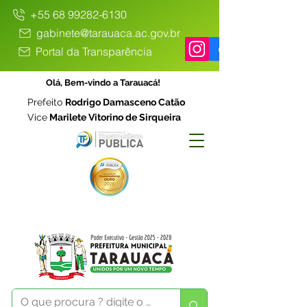
+55 68 99282-6130
gabinete@tarauaca.ac.gov.br
Portal da Transparência
Olá, Bem-vindo a Tarauacá!
Prefeito
Rodrigo Damasceno Catão
Vice
Marilete Vitorino de Sirqueira