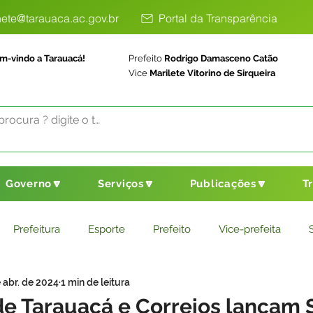
ete@tarauaca.ac.gov.br
Portal da Transparência
m-vindo a Tarauacá!
Prefeito
Rodrigo Damasceno Catão
Vice
Marilete Vitorino de Sirqueira
Governo🔽
Serviços🔽
Publicações🔽
T
Prefeitura
Esporte
Prefeito
Vice-prefeita
 abr. de 2024
1 min de leitura
ducação
Saneamento Básico
Agricultura
Parceria
de Tarauacá e Correios lançam 