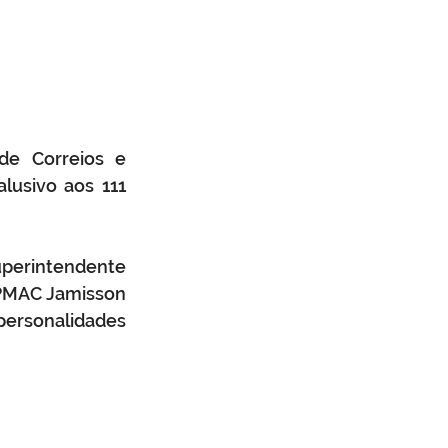
de Correios e 
lusivo aos 111 
uperintendente 
 PMAC Jamisson 
rsonalidades 