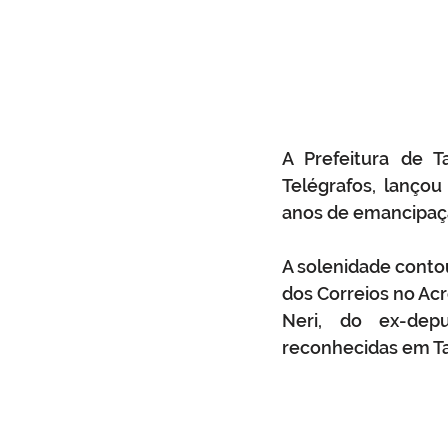
A Prefeitura de T
Telégrafos, lançou 
anos de emancipação
A solenidade contou
dos Correios no Ac
Neri, do ex-depu
reconhecidas em Ta