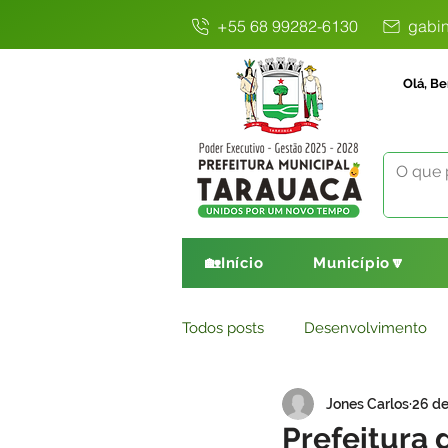
+55 68 99282-6130
gabin
Olá, Be
🏡Início
Município🔽
Todos posts
Desenvolvimento
Jones Carlos
26 de
Avisos
Comunicado
E
Prefeitura 