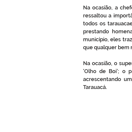
Na ocasião, a che
ressaltou a import
todos os tarauaca
prestando homena
município, eles tr
que qualquer bem ma
Na ocasião, o super
'Olho de Boi'; o 
acrescentando um 
Tarauacá.