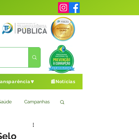
ransparência🔽
📰Notícias
Saúde
Campanhas
s
Cultura e Esporte
Selo