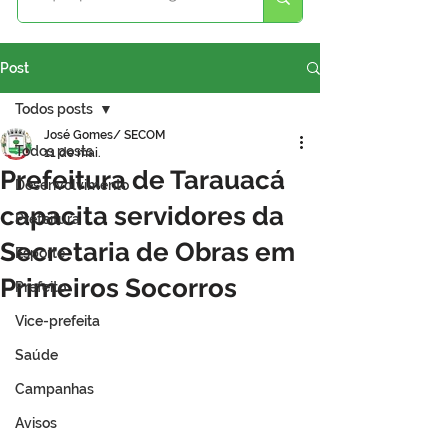
Post
Todos posts
José Gomes/ SECOM
Todos posts
11 de mai.
Prefeitura de Tarauacá
Desenvolvimento
capacita servidores da
Prefeitura
Secretaria de Obras em
Esporte
Primeiros Socorros
Prefeito
Vice-prefeita
Saúde
Campanhas
Avisos