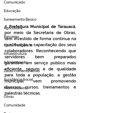
Comunicado
Educação
Saneamento Básico
A 
Prefeitura Municipal de Tarauacá
, 
Agricultura
por meio da Secretaria de Obras, 
Parcerias
tem investido de forma contínua na 
qualificação e capacitação dos seus 
Cultura e Esporte
colaboradores. Reconhecendo que 
Infraestrutura
servidores bem preparados 
Administração
garantem um serviço público mais 
eficiente, seguro e de qualidade 
Datas comemorativas
para toda a população, a gestão 
Assistência Social
municipal vem promovendo 
diversos cursos, treinamentos e 
Meio Ambiente
palestras técnicas.
Obras
Comunidade