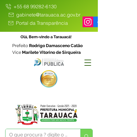
+55 68 99282-6130
gabinete@tarauaca.ac.gov.br
Portal da Transparência
Olá, Bem-vindo a Tarauacá!
Prefeito
Rodrigo Damasceno Catão
Vice
Marilete Vitorino de Sirqueira