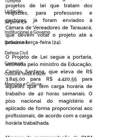
Turismo
projetos de lei que tratam dos 
Licitação
reajustes, para professores e 
gestores, já foram enviados à 
Segurança
Câmara de Vereadores de Tarauacá, 
Institucional e Governo
que devem votar o projeto até a 
próxima terça-feira (24). 
Defesa cívil
Defesa Civil
O Projeto de Lei segue a portaria, 
Carnaval
assinada pelo ministro da Educação, 
Camilo Santana, que eleva de R$ 
Cultura, festa e lazer
3.845,00 para R$ 4.420,55 para  
Memória e Cultura
aqueles que têm carga horária de 
trabalho de 40 horas semanais. O 
piso nacional do magistério é 
aplicado de forma proporcional aos 
profissionais, de acordo com a carga 
horária trabalhada.