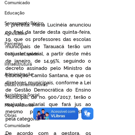
Comunicado
Educação
Saneamento Básico
A prefeita Maria Lucinéia anunciou 
no final da tarde desta quinta-feira, 
Agricultura
19, que os professores das escolas 
Parcerias
municipais de Tarauacá terão um 
reajuste salarial, a partir deste mês 
Cultura e Esporte
de janeiro, de 14,95%, seguindo o 
Infraestrutura
decreto assinado pelo Ministro da 
Administração
Educação, Camilo Santana, e que os 
diretores municipais, conforme a Lei 
Datas comemorativas
de Gestão Democrática do Ensino 
Assistência Social
Municipal, de no. 900/2017, terão o 
reajuste salarial que fará jus ao 
Meio Ambiente
mesmo percentual conquistado 
Obras
pela categoria.
Comunidade
De acordo com a gestora, os 