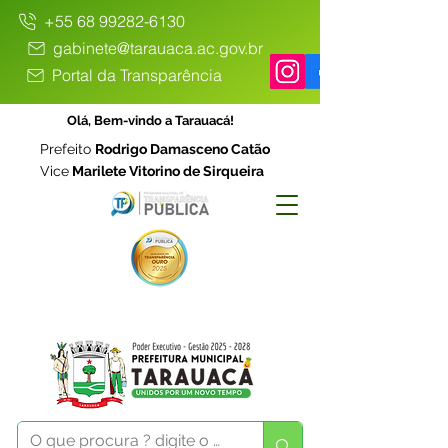
+55 68 99282-6130
gabinete@tarauaca.ac.gov.br
Portal da Transparência
Olá, Bem-vindo a Tarauacá!
Prefeito
Rodrigo Damasceno Catão
Vice
Marilete Vitorino de Sirqueira