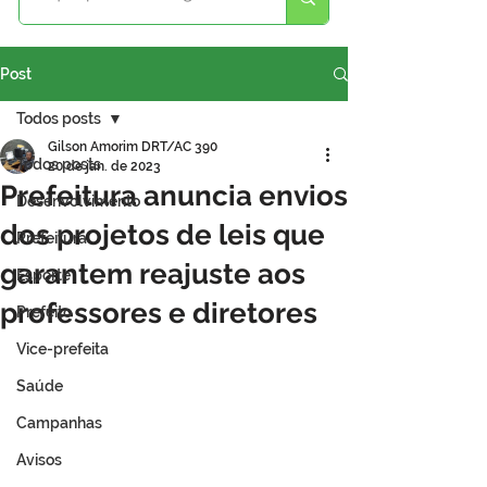
Post
Todos posts
Gilson Amorim DRT/AC 390
Todos posts
20 de jan. de 2023
Prefeitura anuncia envios
Desenvolvimento
dos projetos de leis que
Prefeitura
garantem reajuste aos
Esporte
professores e diretores
Prefeito
Vice-prefeita
Saúde
Campanhas
Avisos