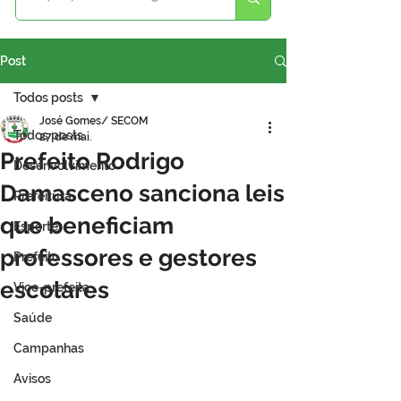
Post
Todos posts
José Gomes/ SECOM
Todos posts
27 de mai.
Prefeito Rodrigo
Desenvolvimento
Damasceno sanciona leis
Prefeitura
que beneficiam
Esporte
professores e gestores
Prefeito
escolares
Vice-prefeita
Saúde
Campanhas
Avisos