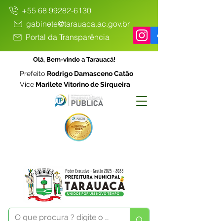
+55 68 99282-6130
gabinete@tarauaca.ac.gov.br
Portal da Transparência
Olá, Bem-vindo a Tarauacá!
Prefeito
Rodrigo Damasceno Catão
Vice
Marilete Vitorino de Sirqueira