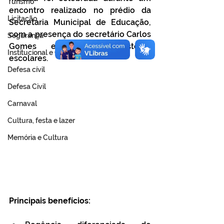
Turismo
encontro realizado no prédio da 
Licitação
Secretaria Municipal de Educação, 
com a presença do secretário Carlos 
Segurança
Gomes e diversos gestores 
Institucional e Governo
escolares.
Defesa cívil
Defesa Civil
Carnaval
Cultura, festa e lazer
Memória e Cultura
Principais benefícios: