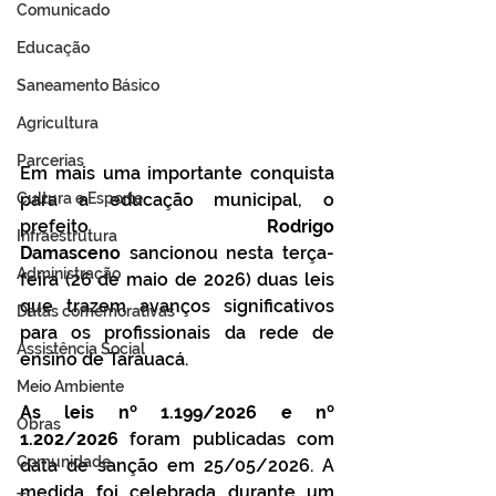
Comunicado
Educação
Saneamento Básico
Agricultura
Parcerias
Em mais uma importante conquista 
Cultura e Esporte
para a educação municipal, o 
prefeito 
Rodrigo 
Infraestrutura
Damasceno
 sancionou nesta terça-
Administração
feira (26 de maio de 2026) duas leis 
que trazem avanços significativos 
Datas comemorativas
para os profissionais da rede de 
Assistência Social
ensino de Tarauacá.
Meio Ambiente
As leis nº 1.199/2026 e nº 
Obras
1.202/2026
 foram publicadas com 
Comunidade
data de sanção em 25/05/2026. A 
medida foi celebrada durante um 