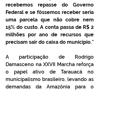
recebemos repasse do Governo 
Federal e se fôssemos receber seria 
uma parcela que não cobre nem 
15% do custo. A conta passa de R$ 2 
milhões por ano de recursos que 
precisam sair do caixa do município.
”
A participação de Rodrigo 
Damasceno na XXVII Marcha reforça 
o papel ativo de Tarauacá no 
municipalismo brasileiro, levando as 
demandas da Amazônia para o 
centro do poder federal. Educação, 
assistência social e saúde foram 
pautadas com números reais e com 
o objetivo de conquistar mais apoio 
e equidade para os municípios do 
Norte.