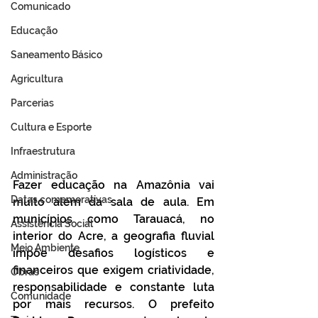
Comunicado
Educação
Saneamento Básico
Agricultura
Parcerias
Cultura e Esporte
Infraestrutura
Administração
Fazer educação na Amazônia vai 
Datas comemorativas
muito além da sala de aula. Em 
municípios como Tarauacá, no 
Assistência Social
interior do Acre, a geografia fluvial 
Meio Ambiente
impõe desafios logísticos e 
financeiros que exigem criatividade, 
Obras
responsabilidade e constante luta 
Comunidade
por mais recursos. O prefeito 