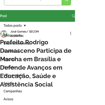
Post
Todos posts
José Gomes/ SECOM
Todos posts
22 de mai.
Prefeito Rodrigo
Desenvolvimento
Damasceno Participa de
Prefeitura
Marcha em Brasília e
Esporte
Defende Avanços em
Prefeito
Educação, Saúde e
Vice-prefeita
Assistência Social
Saúde
Campanhas
Avisos