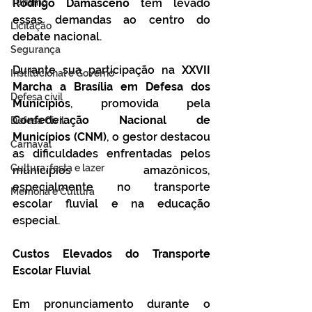
Turismo
Rodrigo Damasceno
 tem levado 
essas demandas ao centro do 
Licitação
debate nacional.
Segurança
Durante sua participação na
 XXVII 
Institucional e Governo
Marcha a Brasília em Defesa dos 
Defesa cívil
Municípios
, promovida pela 
Confederação Nacional de 
Defesa Civil
Municípios (CNM)
, o gestor destacou 
Carnaval
as dificuldades enfrentadas pelos 
Cultura, festa e lazer
municípios amazônicos, 
especialmente no transporte 
Memória e Cultura
escolar fluvial e na educação 
especial.
Custos Elevados do Transporte 
Escolar Fluvial
Em pronunciamento durante o 