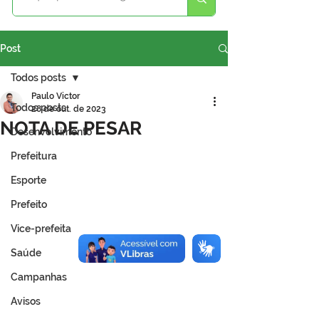
Post
Todos posts
Paulo Victor
Todos posts
28 de out. de 2023
NOTA DE PESAR
Desenvolvimento
Prefeitura
Esporte
Prefeito
Vice-prefeita
Saúde
Campanhas
Avisos