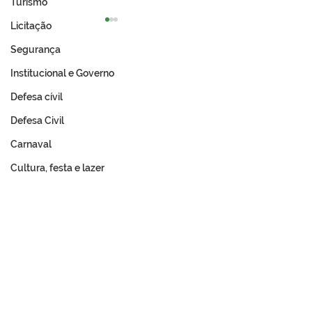
Turismo
Licitação
Segurança
Institucional e Governo
Defesa cívil
Defesa Civil
Expo Tarauacá 2026
A Revolução Ac
lança Concurso Rainha
Do Ouro Branco
Carnaval
do Rodeio
Incorporação N
Cultura, festa e lazer
Memória e Cultura
Fale com a Prefeitura
Whatsapp