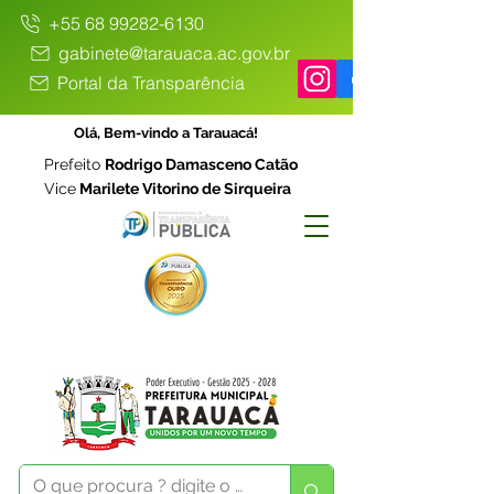
+55 68 99282-6130
gabinete@tarauaca.ac.gov.br
Portal da Transparência
Olá, Bem-vindo a Tarauacá!
Prefeito
Rodrigo Damasceno Catão
Vice
Marilete Vitorino de Sirqueira