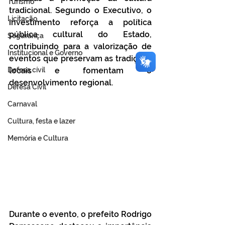
Turismo
tradicional. Segundo o Executivo, o 
Licitação
investimento reforça a política 
pública cultural do Estado, 
Segurança
contribuindo para a valorização de 
Institucional e Governo
eventos que preservam as tradições 
Defesa cívil
locais e fomentam o 
desenvolvimento regional.
Defesa Civil
Carnaval
Cultura, festa e lazer
Memória e Cultura
Durante o evento, o prefeito Rodrigo 