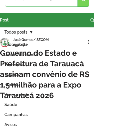
Post
Todos posts
José Gomes/ SECOM
Todos posts
29 de jun.
Governo do Estado e
Desenvolvimento
Prefeitura de Tarauacá
Prefeitura
assinam convênio de R$
Esporte
1,5 milhão para a Expo
Prefeito
Tarauacá 2026
Vice-prefeita
Saúde
Campanhas
Avisos