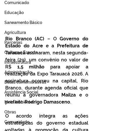
Comunicado
Educação
Saneamento Básico
Agricultura
Rio Branco (AC)
 – O 
Governo do 
Parcerias
Estado do Acre
 e a 
Prefeitura de 
Cultura e Esporte
Tarauacá 
assinaram, nesta segunda-
feira (29), um convênio no valor de 
Infraestrutura
R$ 
1,5 milhão
 para apoiar a 
Administração
realização da Expo Tarauacá 2026. A 
assinatura ocorreu na capital, Rio 
Datas comemorativas
Branco, durante agenda oficial que 
Assistência Social
reuniu a governadora
 Mailza
 e o 
prefeito 
Rodrigo Damasceno
.
Meio Ambiente
Obras
O acordo integra as ações 
Comunidade
estratégicas do governo estadual 
voltadas à promoção da cultura 