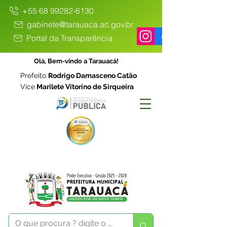
+55 68 99282-6130
gabinete@tarauaca.ac.gov.br
Portal da Transparência
Olá, Bem-vindo a Tarauacá!
Prefeito
Rodrigo Damasceno Catão
Vice
Marilete Vitorino de Sirqueira