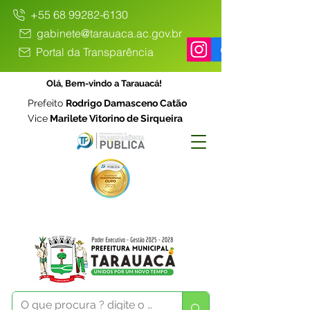
+55 68 99282-6130
gabinete@tarauaca.ac.gov.br
Portal da Transparência
Olá, Bem-vindo a Tarauacá!
Prefeito
Rodrigo Damasceno Catão
Vice
Marilete Vitorino de Sirqueira