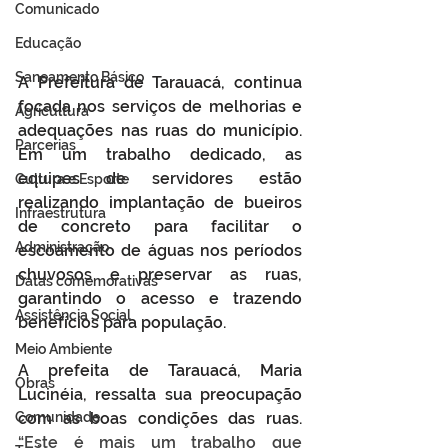
Comunicado
Educação
Saneamento Básico
A Prefeitura de Tarauacá, continua 
focada nos serviços de melhorias e 
Agricultura
adequações nas ruas do município. 
Parcerias
Em um trabalho dedicado, as 
equipes de servidores estão 
Cultura e Esporte
realizando implantação de bueiros 
Infraestrutura
de concreto para facilitar o 
Administração
escoamento de águas nos períodos 
chuvosos e preservar as ruas, 
Datas comemorativas
garantindo o acesso e trazendo 
Assistência Social
benefícios para população.
Meio Ambiente
A prefeita de Tarauacá, Maria 
Obras
Lucinéia, ressalta sua preocupação 
Comunidade
com as boas condições das ruas.  
“Este é mais um trabalho que 