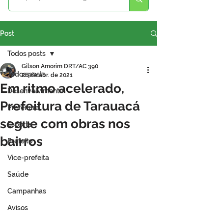
Post
Todos posts
Gilson Amorim DRT/AC 390
Todos posts
26 de abr. de 2021
Em ritmo acelerado,
Desenvolvimento
Prefeitura de Tarauacá
Prefeitura
segue com obras nos
Esporte
bairros
Prefeito
Vice-prefeita
Saúde
Campanhas
Avisos