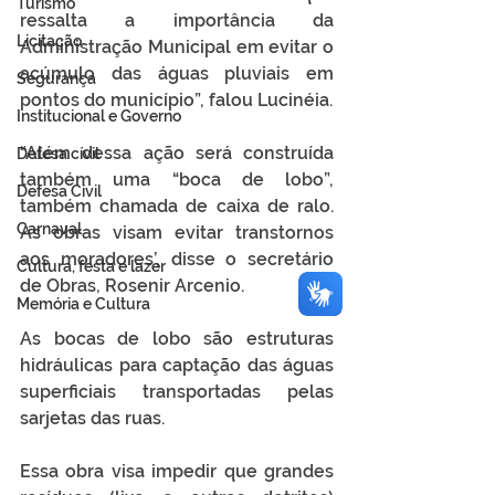
Turismo
ressalta a importância da 
Licitação
Administração Municipal em evitar o 
acúmulo das águas pluviais em 
Segurança
pontos do município”, falou Lucinéia.
Institucional e Governo
“Além dessa ação será construída 
Defesa cívil
também uma “boca de lobo”, 
Defesa Civil
também chamada de caixa de ralo. 
Carnaval
As obras visam evitar transtornos 
aos moradores’, disse o secretário 
Cultura, festa e lazer
de Obras, Rosenir Arcenio.
Memória e Cultura
As bocas de lobo são estruturas 
hidráulicas para captação das águas 
superficiais transportadas pelas 
sarjetas das ruas.
Essa obra visa impedir que grandes 