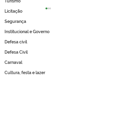
Turismo
Licitação
Segurança
Institucional e Governo
Defesa cívil
Defesa Civil
Expo Tarauacá 2026
A Revolução Ac
lança Concurso Rainha
Do Ouro Branco
Carnaval
do Rodeio
Incorporação N
Cultura, festa e lazer
Memória e Cultura
Fale com a Prefeitura
Whatsapp