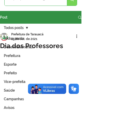
Post
Todos posts
Prefeitura de Tarauacá
Todos posts
15 de out. de 2021
Dia dos Professores
Desenvolvimento
Prefeitura
Esporte
Prefeito
Vice-prefeita
Saúde
Campanhas
Avisos