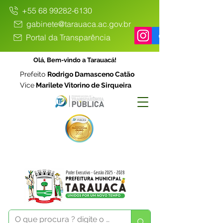
+55 68 99282-6130
gabinete@tarauaca.ac.gov.br
Portal da Transparência
Olá, Bem-vindo a Tarauacá!
Prefeito
Rodrigo Damasceno Catão
Vice
Marilete Vitorino de Sirqueira