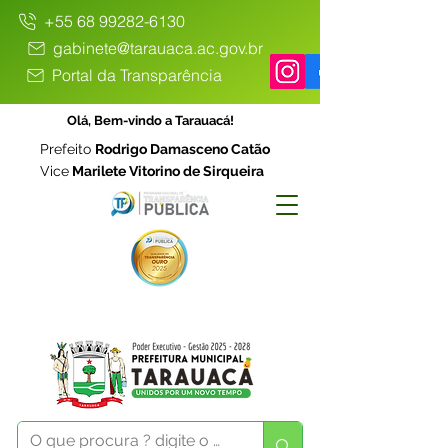
+55 68 99282-6130
gabinete@tarauaca.ac.gov.br
Portal da Transparência
Olá, Bem-vindo a Tarauacá!
Prefeito
Rodrigo Damasceno Catão
Vice
Marilete Vitorino de Sirqueira