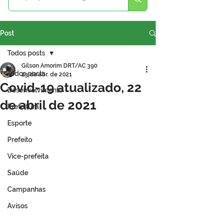
Post
Todos posts
Gilson Amorim DRT/AC 390
Todos posts
23 de abr. de 2021
Covid-19 atualizado, 22
Desenvolvimento
de abril de 2021
Prefeitura
Esporte
Prefeito
Vice-prefeita
Saúde
Campanhas
Avisos