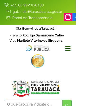
+55 68 99282-6130
gabinete@tarauaca.ac.gov.br
Portal da Transparência
Olá, Bem-vindo a Tarauacá!
Prefeito
Rodrigo Damasceno Catão
Vice
Marilete Vitorino de Sirqueira