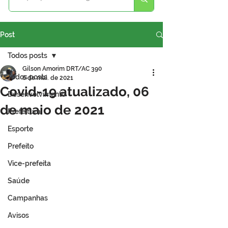
Post
Todos posts
Gilson Amorim DRT/AC 390
Todos posts
6 de mai. de 2021
Covid-19 atualizado, 06
Desenvolvimento
de maio de 2021
Prefeitura
Esporte
Prefeito
Vice-prefeita
Saúde
Campanhas
Avisos