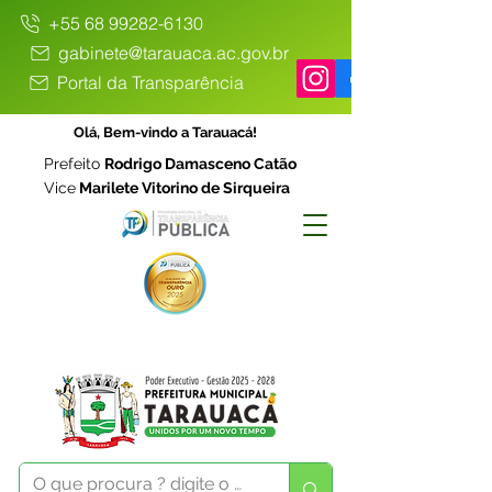
+55 68 99282-6130
gabinete@tarauaca.ac.gov.br
Portal da Transparência
Olá, Bem-vindo a Tarauacá!
Prefeito
Rodrigo Damasceno Catão
Vice
Marilete Vitorino de Sirqueira