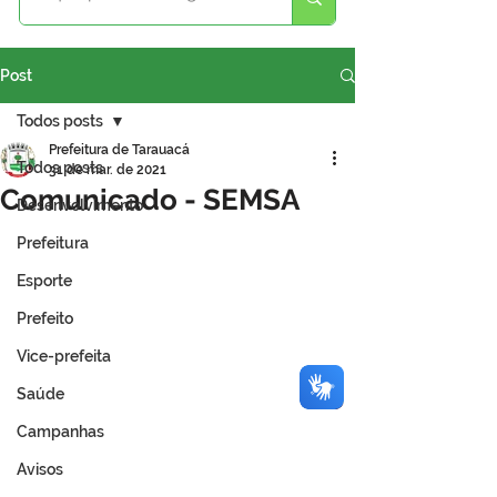
Post
Todos posts
Prefeitura de Tarauacá
Todos posts
31 de mar. de 2021
Comunicado - SEMSA
Desenvolvimento
Prefeitura
Esporte
Prefeito
Vice-prefeita
Saúde
Campanhas
Avisos