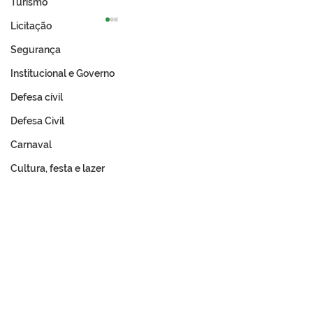
Turismo
Licitação
Segurança
Institucional e Governo
Defesa cívil
Defesa Civil
Prefeitura de Tarauacá
Expo Tarauacá 
celebra resultado
lança Concurso
Carnaval
histórico no IDEB 2025
do Rodeio
Cultura, festa e lazer
Memória e Cultura
Fale com a Prefeitura
Whatsapp