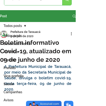
Post
Todos posts
Prefeitura de Tarauacá
Todos posts
9 de jun. de 2020
Boletim informativo
Desenvolvimento
Covid-19, atualizado em
Prefeitura
09 de junho de 2020
Esporte
A Prefeitura Municipal de Tarauacá, 
Prefeito
por meio da Secretaria Municipal de 
Vice-prefeita
Saúde, divulga o boletim covid-19, 
desta terça-feira, 09 de junho de 
Saúde
2020.
Campanhas
Avisos