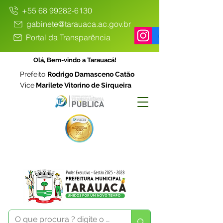
+55 68 99282-6130
gabinete@tarauaca.ac.gov.br
Portal da Transparência
Olá, Bem-vindo a Tarauacá!
Prefeito
Rodrigo Damasceno Catão
Vice
Marilete Vitorino de Sirqueira