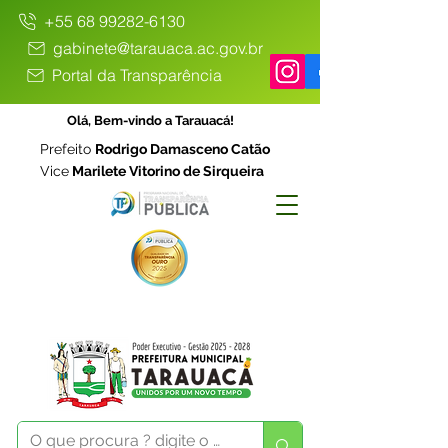
+55 68 99282-6130
gabinete@tarauaca.ac.gov.br
Portal da Transparência
Olá, Bem-vindo a Tarauacá!
Prefeito
Rodrigo Damasceno Catão
Vice
Marilete Vitorino de Sirqueira