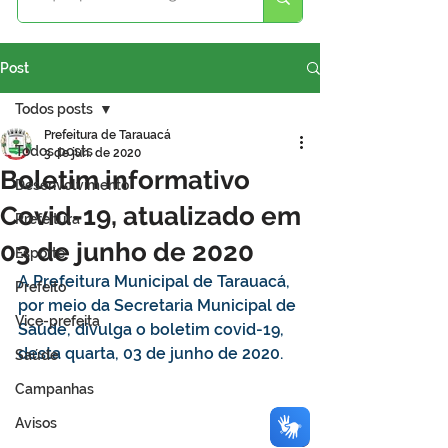
Post
Todos posts
Prefeitura de Tarauacá
Todos posts
3 de jun. de 2020
Boletim informativo
Desenvolvimento
Covid-19, atualizado em
Prefeitura
03 de junho de 2020
Esporte
A Prefeitura Municipal de Tarauacá, 
Prefeito
por meio da Secretaria Municipal de 
Vice-prefeita
Saúde, divulga o boletim covid-19, 
desta quarta, 03 de junho de 2020.
Saúde
Campanhas
Avisos