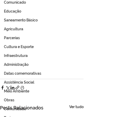
Comunicado
Educação
Saneamento Básico
Agricultura
Parcerias
Cultura e Esporte
Infraestrutura
Administração
Datas comemorativas
Assistência Social
Meio Ambiente
Obras
Ver tudo
Posts Relacionados
Comunidade