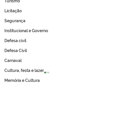
Turismo
Licitação
Segurança
Institucional e Governo
Defesa cívil
Defesa Civil
Carnaval
Cultura, festa e lazer
Memória e Cultura
Expo Tarauacá 2026
A Revolução Ac
lança Concurso Rainha
Do Ouro Branco