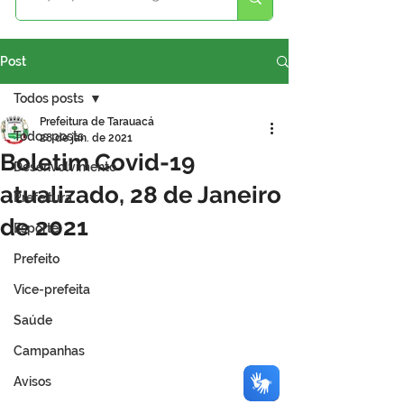
Post
Todos posts
Prefeitura de Tarauacá
Todos posts
28 de jan. de 2021
Boletim Covid-19
Desenvolvimento
atualizado, 28 de Janeiro
Prefeitura
de 2021
Esporte
Prefeito
Vice-prefeita
Saúde
Campanhas
Avisos