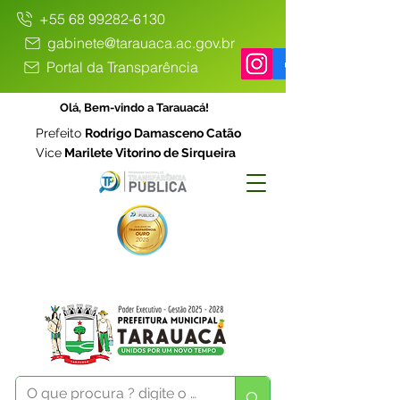
+55 68 99282-6130
gabinete@tarauaca.ac.gov.br
Portal da Transparência
Olá, Bem-vindo a Tarauacá!
Prefeito
Rodrigo Damasceno Catão
Vice
Marilete Vitorino de Sirqueira