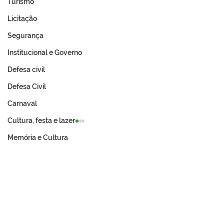
Turismo
Licitação
Segurança
Institucional e Governo
Defesa cívil
Defesa Civil
Carnaval
Cultura, festa e lazer
Memória e Cultura
Prefeitura de Tarauacá e
Prefeitura de T
Incra avançam na
abre chamame
regularização fundiária
público para ba