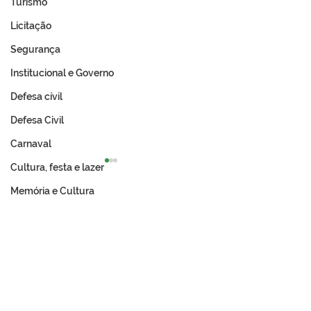
Turismo
Licitação
Segurança
Institucional e Governo
Defesa cívil
Defesa Civil
Carnaval
Cultura, festa e lazer
Memória e Cultura
Expo Tarauacá 2026
A Revolução Ac
lança Concurso Rainha
Do Ouro Branco
do Rodeio
Incorporação N