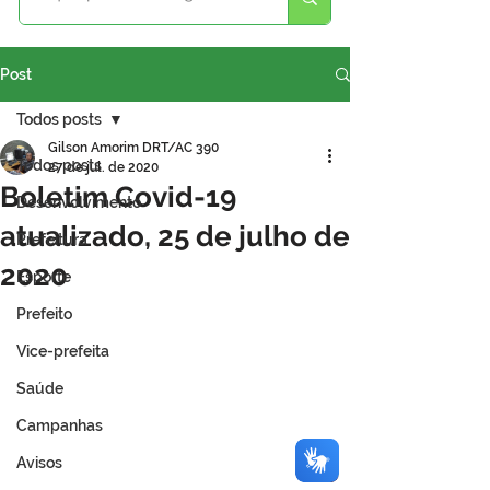
Post
Todos posts
Gilson Amorim DRT/AC 390
Todos posts
27 de jul. de 2020
Boletim Covid-19
Desenvolvimento
atualizado, 25 de julho de
Prefeitura
2020
Esporte
Prefeito
Vice-prefeita
Saúde
Campanhas
Avisos