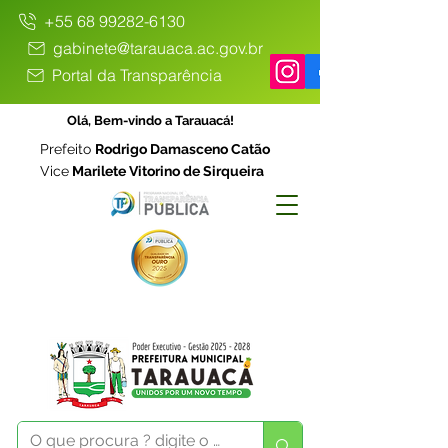
+55 68 99282-6130
gabinete@tarauaca.ac.gov.br
Portal da Transparência
Olá, Bem-vindo a Tarauacá!
Prefeito
Rodrigo Damasceno Catão
Vice
Marilete Vitorino de Sirqueira