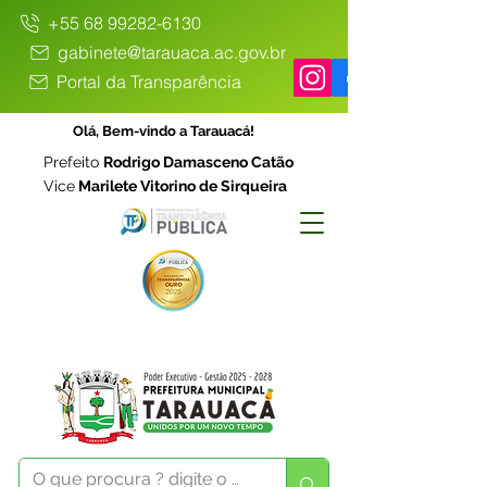
+55 68 99282-6130
gabinete@tarauaca.ac.gov.br
Portal da Transparência
Olá, Bem-vindo a Tarauacá!
Prefeito
Rodrigo Damasceno Catão
Vice
Marilete Vitorino de Sirqueira