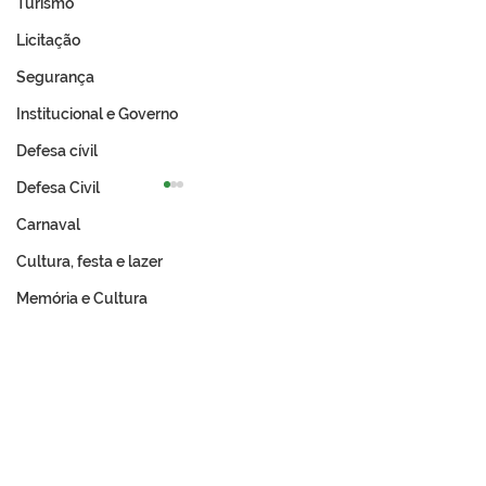
Turismo
Licitação
Segurança
Institucional e Governo
Defesa cívil
Defesa Civil
Carnaval
Cultura, festa e lazer
Memória e Cultura
Prefeitura de Tarauacá e
Prefeitura de T
Incra avançam na
abre chamame
regularização fundiária
público para ba
com entrega de títulos
Expo 2026