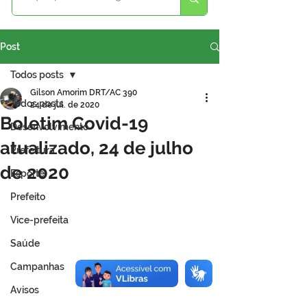
Post
Todos posts
Gilson Amorim DRT/AC 390
Todos posts
24 de jul. de 2020
Boletim Covid-19
Desenvolvimento
atualizado, 24 de julho
Prefeitura
de 2020
Esporte
Prefeito
Vice-prefeita
Saúde
Campanhas
Avisos