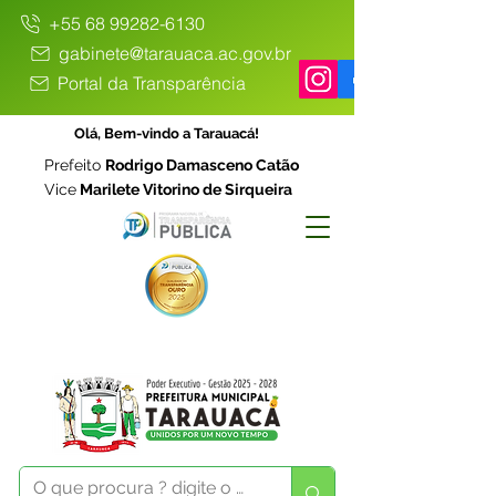
+55 68 99282-6130
gabinete@tarauaca.ac.gov.br
Portal da Transparência
Olá, Bem-vindo a Tarauacá!
Prefeito
Rodrigo Damasceno Catão
Vice
Marilete Vitorino de Sirqueira