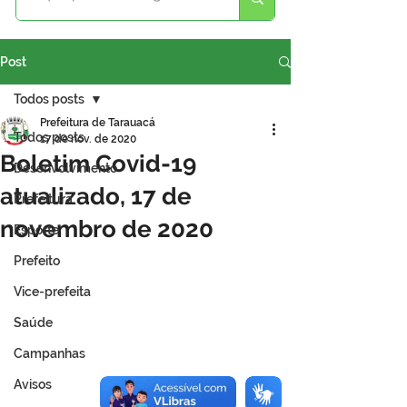
Post
Todos posts
Prefeitura de Tarauacá
Todos posts
17 de nov. de 2020
Boletim Covid-19
Desenvolvimento
atualizado, 17 de
Prefeitura
novembro de 2020
Esporte
Prefeito
Vice-prefeita
Saúde
Campanhas
Avisos