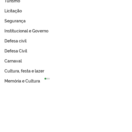
Turismo
Licitação
Segurança
Institucional e Governo
Defesa cívil
Defesa Civil
Carnaval
Cultura, festa e lazer
Memória e Cultura
Expo Tarauacá 2026
A Revolução Ac