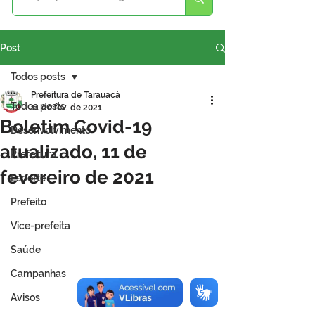
Post
Todos posts
Prefeitura de Tarauacá
Todos posts
11 de fev. de 2021
Boletim Covid-19
Desenvolvimento
atualizado, 11 de
Prefeitura
fevereiro de 2021
Esporte
Prefeito
Vice-prefeita
Saúde
Campanhas
Avisos