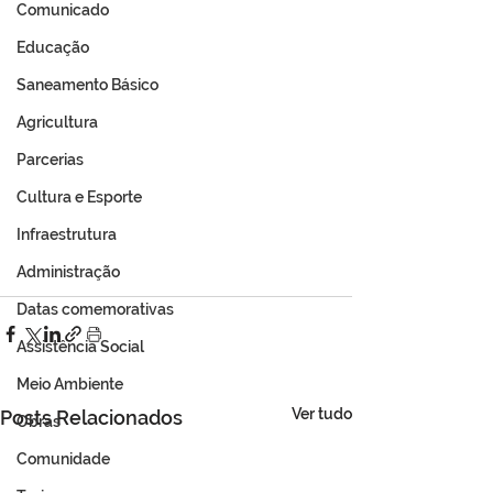
Comunicado
Educação
Saneamento Básico
Agricultura
Parcerias
Cultura e Esporte
Infraestrutura
Administração
Datas comemorativas
Assistência Social
Meio Ambiente
Ver tudo
Posts Relacionados
Obras
Comunidade