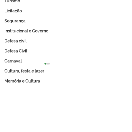
Turismo
Licitação
Segurança
Institucional e Governo
Defesa cívil
Defesa Civil
Carnaval
Cultura, festa e lazer
Memória e Cultura
Expo Tarauacá 2026
A Revolução Ac
lança Concurso Rainha
Do Ouro Branco
do Rodeio
Incorporação N