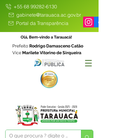
+55 68 99282-6130
gabinete@tarauaca.ac.gov.br
Portal da Transparência
Olá, Bem-vindo a Tarauacá!
Prefeito
Rodrigo Damasceno Catão
Vice
Marilete Vitorino de Sirqueira