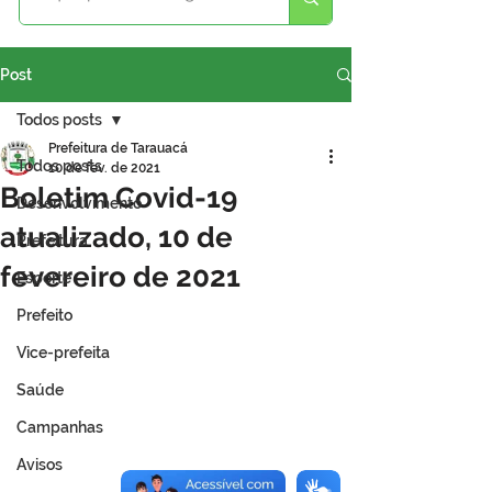
Post
Todos posts
Prefeitura de Tarauacá
Todos posts
10 de fev. de 2021
Boletim Covid-19
Desenvolvimento
atualizado, 10 de
Prefeitura
fevereiro de 2021
Esporte
Prefeito
Vice-prefeita
Saúde
Campanhas
Avisos