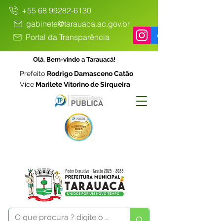
+55 68 99282-6130
gabinete@tarauaca.ac.gov.br
Portal da Transparência
Olá, Bem-vindo a Tarauacá!
Prefeito
Rodrigo Damasceno Catão
Vice
Marilete Vitorino de Sirqueira