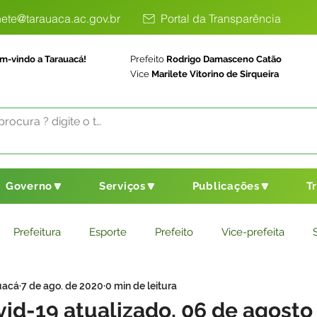
ete@tarauaca.ac.gov.br
Portal da Transparência
m-vindo a Tarauacá!
Prefeito
Rodrigo Damasceno Catão
Vice
Marilete Vitorino de Sirqueira
Governo🔽
Serviços🔽
Publicações🔽
T
Prefeitura
Esporte
Prefeito
Vice-prefeita
uacá
7 de ago. de 2020
0 min de leitura
ducação
Saneamento Básico
Agricultura
Parceria
id-19 atualizado, 06 de agosto