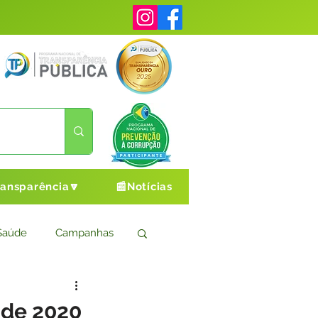
ransparência🔽
📰Notícias
Saúde
Campanhas
s
Cultura e Esporte
 de 2020