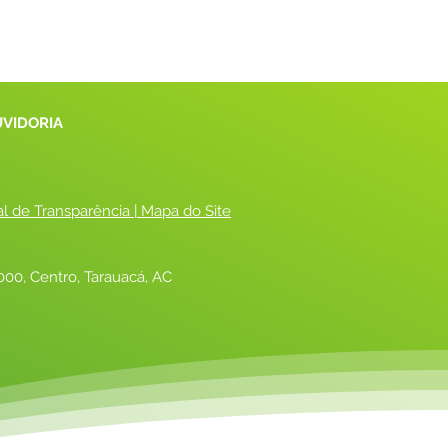
UVIDORIA
al de Transparência
 |
 Mapa do Site
00, Centro, Tarauacá, AC