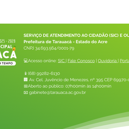
SERVIÇO DE ATENDIMENTO AO CIDADÃO (SIC) E O
Prefeitura de Tarauacá - Estado do Acre
CNPJ 
34.693.564/0001-79
💻Acesso online: 
SIC 
| 
Fale Conosco
 | 
Ouvidoria
| 
Port
📱(68) 99282-6130 
🏢 Av. Cel. Juvêncio de Menezes, nº 395 CEP 69970-0
📅Aberto ao público: 07h00min às 14h00min
📧 
gabinete@tarauaca.ac.gov.br