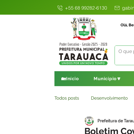
+55 68 99282-6130
gabin
Olá, Be
🏡Início
Município🔽
Todos posts
Desenvolvimento
Prefeitura de Tara
Avisos
Comunicado
E
Boletim Cov