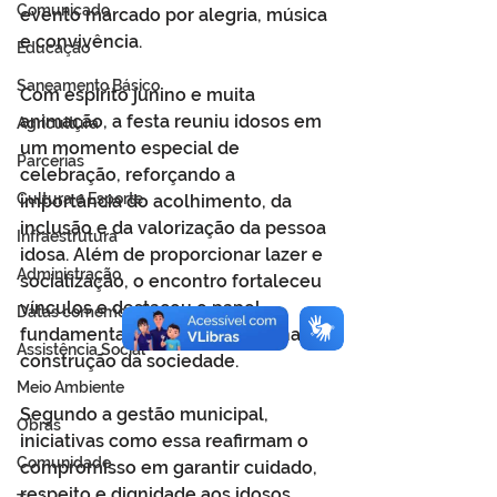
Comunicado
evento marcado por alegria, música 
e convivência.
Educação
Saneamento Básico
Com espírito junino e muita 
animação, a festa reuniu idosos em 
Agricultura
um momento especial de 
Parcerias
celebração, reforçando a 
Cultura e Esporte
importância do acolhimento, da 
inclusão e da valorização da pessoa 
Infraestrutura
idosa. Além de proporcionar lazer e 
Administração
socialização, o encontro fortaleceu 
vínculos e destacou o papel 
Datas comemorativas
fundamental da melhor idade na 
Assistência Social
construção da sociedade.
Meio Ambiente
Segundo a gestão municipal, 
Obras
iniciativas como essa reafirmam o 
Comunidade
compromisso em garantir cuidado, 
respeito e dignidade aos idosos, 