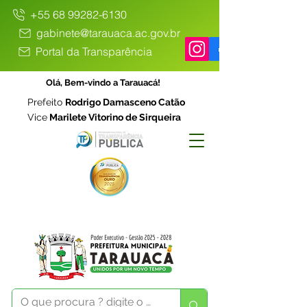
+55 68 99282-6130
gabinete@tarauaca.ac.gov.br
Portal da Transparência
Olá, Bem-vindo a Tarauacá!
Prefeito
Rodrigo Damasceno Catão
Vice
Marilete Vitorino de Sirqueira