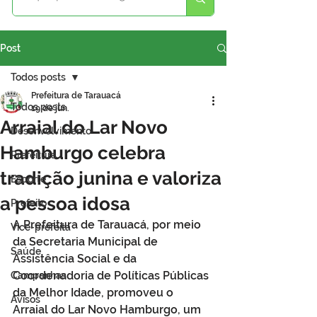
Post
Todos posts
Prefeitura de Tarauacá
Todos posts
19 de jun.
Arraial do Lar Novo
Desenvolvimento
Hamburgo celebra
Prefeitura
tradição junina e valoriza
Esporte
a pessoa idosa
Prefeito
A Prefeitura de Tarauacá, por meio 
Vice-prefeita
da Secretaria Municipal de 
Saúde
Assistência Social e da 
Coordenadoria de Políticas Públicas 
Campanhas
da Melhor Idade, promoveu o 
Avisos
Arraial do Lar Novo Hamburgo, um 