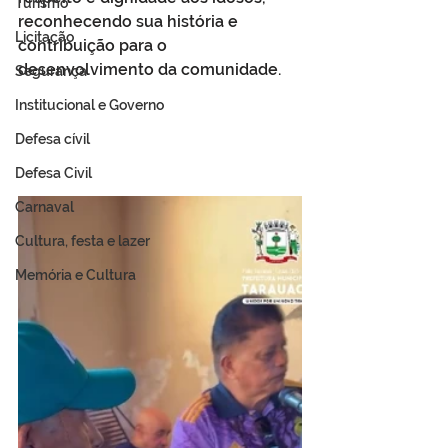
Turismo
reconhecendo sua história e 
Licitação
contribuição para o 
desenvolvimento da comunidade.
Segurança
Institucional e Governo
Defesa cívil
Defesa Civil
Carnaval
Cultura, festa e lazer
Memória e Cultura