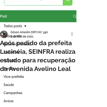
Post
Todos posts
Gilson Amorim DRT/AC 390
Todos posts
2 de fev. de 2021
Após pedido da prefeita
Desenvolvimento
Lucinéia, SEINFRA realiza
Prefeitura
estudo para recuperação
Esporte
da Avenida Avelino Leal
Prefeito
Vice-prefeita
Saúde
Campanhas
Avisos