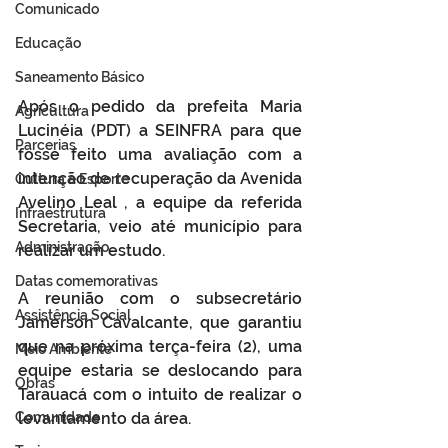
Comunicado
Educação
Saneamento Básico
Após o pedido da prefeita Maria 
Agricultura
Lucinéia (PDT) a SEINFRA para que 
Parcerias
fosse feito uma avaliação com a 
intenção de recuperação da Avenida 
Cultura e Esporte
Avelino Leal , a equipe da referida 
Infraestrutura
Secretaria, veio até município para 
Administração
realizar um estudo.
Datas comemorativas
A reunião com o subsecretário 
Assistência Social
Jamerson Cavalcante, que garantiu 
que na próxima terça-feira (2), uma 
Meio Ambiente
equipe estaria se deslocando para 
Obras
Tarauacá com o intuito de realizar o 
Comunidade
levantamento da área.