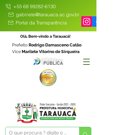
+55 68 99282-6130
gabinete@tarauaca.ac.gov.br
Portal da Transparência
Olá, Bem-vindo a Tarauacá!
Prefeito
Rodrigo Damasceno Catão
Vice
Marilete Vitorino de Sirqueira