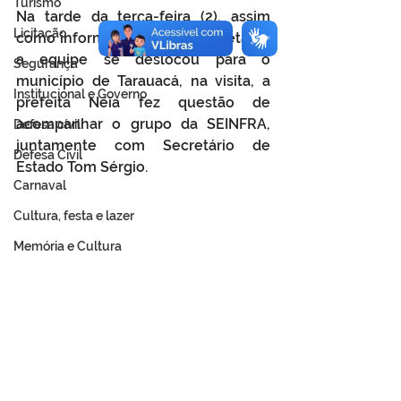
Turismo
Na tarde da terça-feira (2), assim 
Licitação
como informada pelo subsecretário, 
a equipe se deslocou para o 
Segurança
município de Tarauacá, na visita, a 
Institucional e Governo
prefeita Néia fez questão de 
acompanhar o grupo da SEINFRA, 
Defesa cívil
juntamente com Secretário de 
Defesa Civil
Estado Tom Sérgio. 
Carnaval
Cultura, festa e lazer
Memória e Cultura