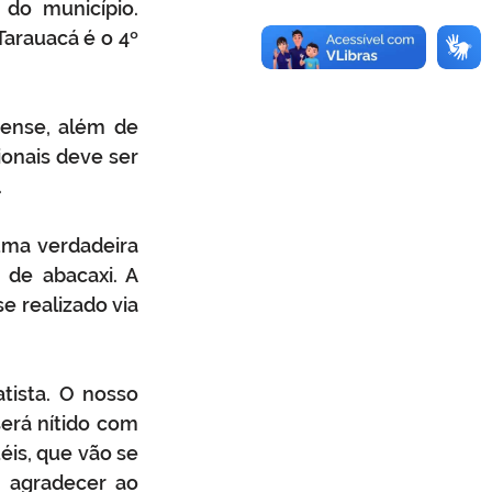
o município. 
arauacá é o 4º 
aense, além de 
onais deve ser 
 
uma verdadeira 
de abacaxi. A 
 realizado via 
ista. O nosso 
erá nítido com 
s, que vão se 
 agradecer ao 