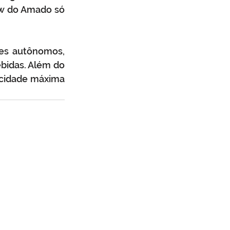
w do Amado só 
es autônomos, 
bidas. Além do 
acidade máxima 