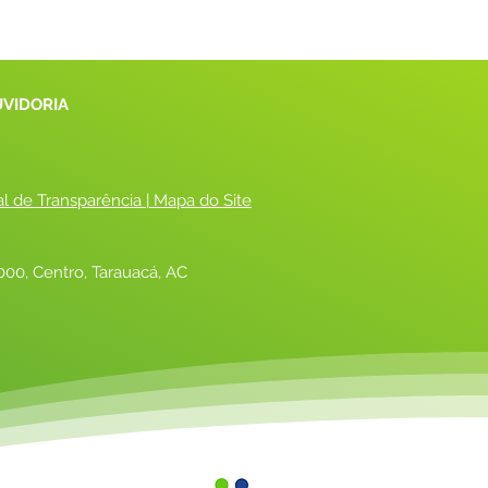
UVIDORIA
al de Transparência
 |
 Mapa do Site
00, Centro, Tarauacá, AC