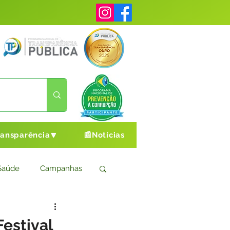
ransparência🔽
📰Notícias
Saúde
Campanhas
s
Cultura e Esporte
Festival