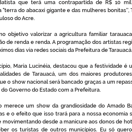
ista que terá uma contrapartida de R$ 10 mil d
 "terra do abacaxi gigante e das mulheres bonitas'', T
uloso do Acre.
o objetivo valorizar a agricultura familiar tarauac
ção de renda e renda. A programação dos artistas regi
ximos dias via redes sociais da Prefeitura de Tarauacá.
ípio, Maria Lucinéia, destacou que a festividade é 
ialidades de Tarauacá, um dos maiores produtores 
ue o show nacional será bancado graças a um repasse
do Governo do Estado com a Prefeitura. 
o merece um show da grandiosidade do Amado Bat
s e o efeito que isso trará para a nossa economia s
e movimentando desde a manicure aos donos de hotéi
ber os turistas de outros municípios. Eu só quero