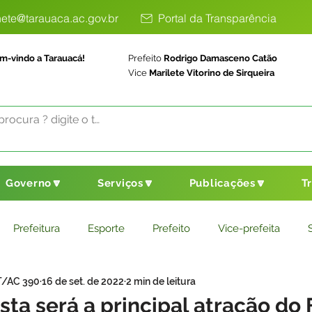
ete@tarauaca.ac.gov.br
Portal da Transparência
m-vindo a Tarauacá!
Prefeito
Rodrigo Damasceno Catão
Vice
Marilete Vitorino de Sirqueira
Governo🔽
Serviços🔽
Publicações🔽
T
Prefeitura
Esporte
Prefeito
Vice-prefeita
T/AC 390
16 de set. de 2022
2 min de leitura
ducação
Saneamento Básico
Agricultura
Parceria
ta será a principal atração do 