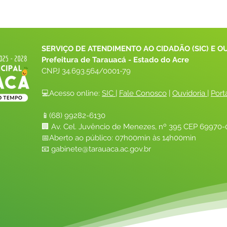
SERVIÇO DE ATENDIMENTO AO CIDADÃO (SIC) E O
Prefeitura de Tarauacá - Estado do Acre
CNPJ 
34.693.564/0001-79
💻Acesso online: 
SIC 
| 
Fale Conosco
 | 
Ouvidoria
| 
Port
📱(68) 99282-6130 
🏢 Av. Cel. Juvêncio de Menezes, nº 395 CEP 69970-0
📅Aberto ao público: 07h00min às 14h00min
📧 
gabinete@tarauaca.ac.gov.br