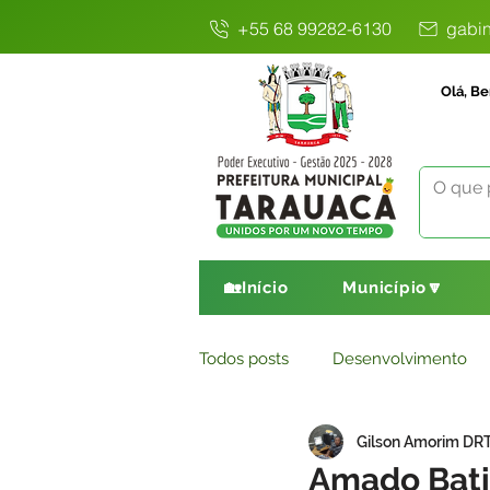
+55 68 99282-6130
gabin
Olá, Be
🏡Início
Município🔽
Todos posts
Desenvolvimento
Gilson Amorim DR
Avisos
Comunicado
E
Amado Batis