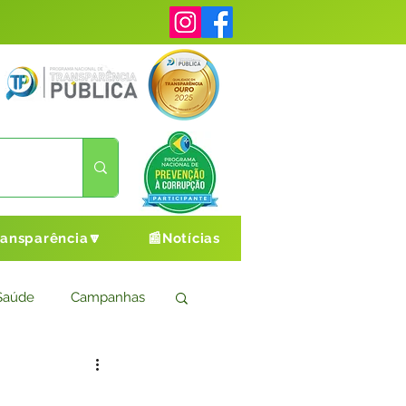
ransparência🔽
📰Notícias
Saúde
Campanhas
s
Cultura e Esporte