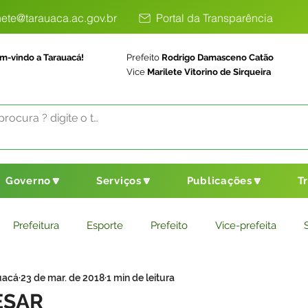
ete@tarauaca.ac.gov.br
Portal da Transparência
m-vindo a Tarauacá!
Prefeito
Rodrigo Damasceno Catão
Vice
Marilete Vitorino de Sirqueira
Governo🔽
Serviços🔽
Publicações🔽
T
Prefeitura
Esporte
Prefeito
Vice-prefeita
uacá
23 de mar. de 2018
1 min de leitura
ducação
Saneamento Básico
Agricultura
Parceria
ESAR