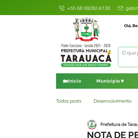
+55 68 99282-6130
gabin
Olá, Be
🏡Início
Município🔽
Todos posts
Desenvolvimento
Prefeitura de Tara
Avisos
Comunicado
E
NOTA DE P