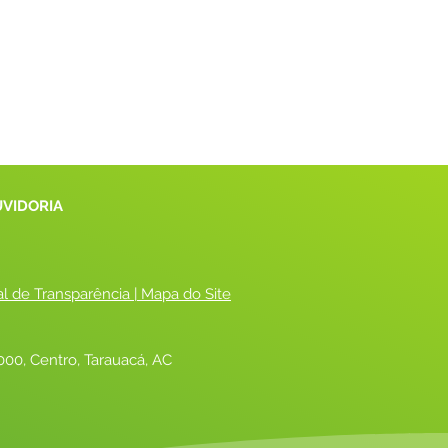
UVIDORIA
al de Transparência
 |
 Mapa do Site
00, Centro, Tarauacá, AC