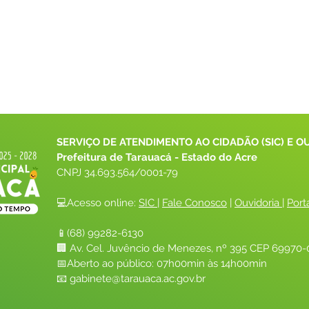
SERVIÇO DE ATENDIMENTO AO CIDADÃO (SIC) E O
Prefeitura de Tarauacá - Estado do Acre
CNPJ 
34.693.564/0001-79
💻Acesso online: 
SIC 
| 
Fale Conosco
 | 
Ouvidoria
| 
Port
📱(68) 99282-6130 
🏢 Av. Cel. Juvêncio de Menezes, nº 395 CEP 69970-0
📅Aberto ao público: 07h00min às 14h00min
📧 
gabinete@tarauaca.ac.gov.br