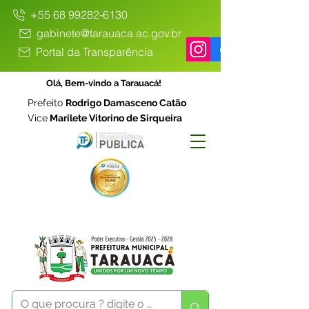
+55 68 99282-6130
gabinete@tarauaca.ac.gov.br
Portal da Transparência
Olá, Bem-vindo a Tarauacá!
Prefeito
Rodrigo Damasceno Catão
Vice
Marilete Vitorino de Sirqueira