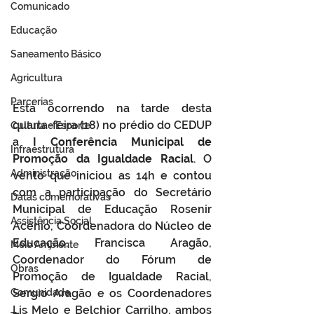
Comunicado
Educação
Saneamento Básico
Agricultura
Parcerias
Está ocorrendo na tarde desta 
quarta-feira (18) no prédio do CEDUP 
Cultura e Esporte
a
 I Conferência Municipal de 
Infraestrutura
Promoção da Igualdade Racial
. O 
Administração
vento que iniciou as 14h e contou 
com a participação do Secretário 
Datas comemorativas
Municipal de Educação Rosenir 
Assistência Social
Acênio, Coordenadora do Núcleo de 
Educação, Francisca Aragão, 
Meio Ambiente
Coordenador do Fórum de 
Obras
Promoção de Igualdade Racial, 
Sergio Aragão e os Coordenadores 
Comunidade
Lis Melo e Belchior Carrilho, ambos 