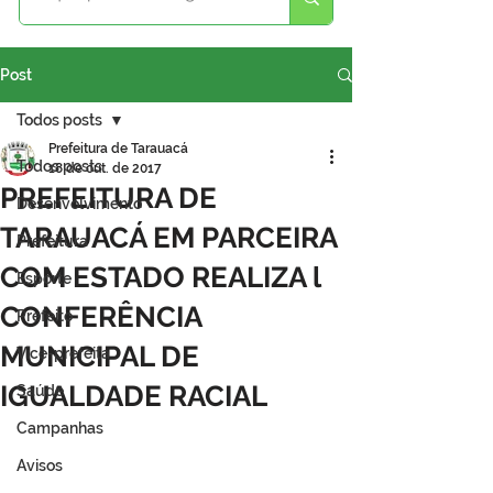
Post
Todos posts
Prefeitura de Tarauacá
Todos posts
18 de out. de 2017
PREFEITURA DE
Desenvolvimento
TARAUACÁ EM PARCEIRA
Prefeitura
COM ESTADO REALIZA l
Esporte
CONFERÊNCIA
Prefeito
MUNICIPAL DE
Vice-prefeita
IGUALDADE RACIAL
Saúde
Campanhas
Avisos