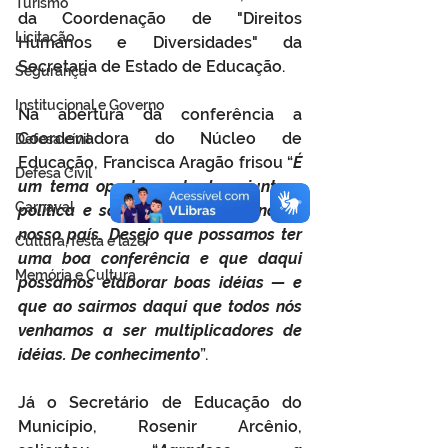
Turismo
da Coordenação de "Direitos 
Licitação
Humanos e Diversidades" da 
Secretaria de Estado de Educação. 
Segurança
Institucional e Governo
Na abertura da conferência a 
Coordenadora do Núcleo de 
Defesa cívil
Educação, Francisca Aragão frisou “
É 
Defesa Civil
um tema oportuno atual conjuntura 
Carnaval
política e social que está vivendo o 
nosso país. Desejo que possamos ter 
Cultura, festa e lazer
uma boa conferência e que daqui 
Memória e Cultura
possamos elaborar boas idéias — e 
que ao sairmos daqui que todos nós 
venhamos a ser multiplicadores de 
idéias. De conhecimento
”. 
Já o Secretário de Educação do 
Município, Rosenir Arcênio, 