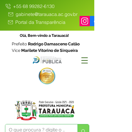
+55 68 99282-6130
gabinete@tarauaca.ac.gov.br
Portal da Transparência
Olá, Bem-vindo a Tarauacá!
Prefeito
Rodrigo Damasceno Catão
Vice
Marilete Vitorino de Sirqueira