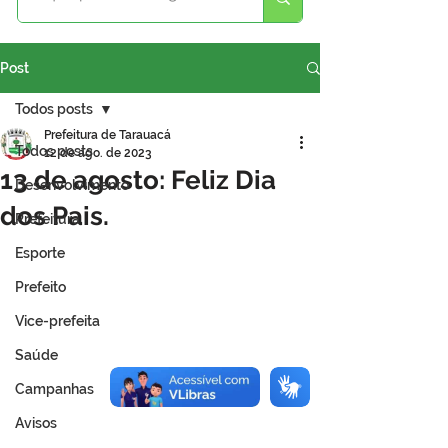
Post
Todos posts
Prefeitura de Tarauacá
Todos posts
12 de ago. de 2023
13 de agosto: Feliz Dia
Desenvolvimento
dos Pais.
Prefeitura
Esporte
Prefeito
Vice-prefeita
Saúde
Campanhas
Avisos