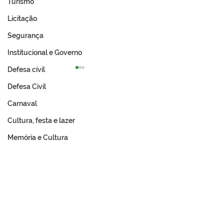
Turismo
Licitação
Segurança
Institucional e Governo
Defesa cívil
Defesa Civil
Carnaval
Cultura, festa e lazer
Memória e Cultura
Prefeitura de Tarauacá
Garota Verão 2
abre chamamento
Prefeitura de T
público para barracas da
abre inscrições
Expo 2026
concurso tradic
Festival de Prai