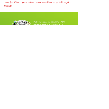
mas facilita a pesquisa para localizar a publicação
oficial.
Fale com a Prefeitura
Whatsapp
SERVIÇO DE ATENDIMENTO AO 
CIDADÃO (SIC) E OUVIDORIA
Prefeitura de Tarauacá - Estado do 
Acre
CNPJ 
34.693.564/0001-79
💻Acesso online: 
SIC 
| 
Fale Conosco
 | 
Ouvidoria
| 
Portal de Transparência
 |