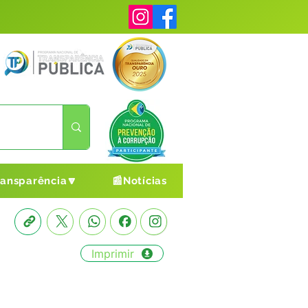
ransparência🔽
📰Notícias
Imprimir