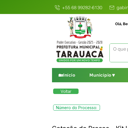
+55 68 99282-6130
gabin
Olá, Be
🏡Início
Município🔽
Voltar
Número do Processo: