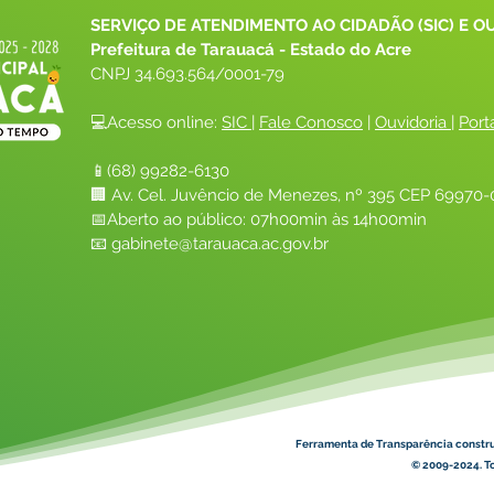
SERVIÇO DE ATENDIMENTO AO CIDADÃO (SIC) E O
Prefeitura de Tarauacá - Estado do Acre
CNPJ 
34.693.564/0001-79
💻Acesso online: 
SIC 
| 
Fale Conosco
 | 
Ouvidoria
| 
Port
📱(68) 99282-6130 
🏢 Av. Cel. Juvêncio de Menezes, nº 395 CEP 69970-0
📅Aberto ao público: 07h00min às 14h00min
📧 
gabinete@tarauaca.ac.gov.br
Ferramenta de Transparência constr
© 2009-2024. To