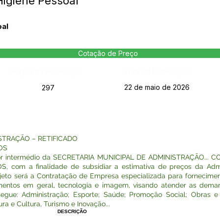
Higiene Pessoal
oal
Cotação de Preço
Página da Publicação:
Data da Publicação:
22 de maio de 2026
297
STRAÇÃO – RETIFICADO
OS
 intermédio da SECRETARIA MUNICIPAL DE ADMINISTRAÇÃO... CON
com a finalidade de subsidiar a estimativa de preços da Admin
bjeto será a Contratação de Empresa especializada para fornecime
amentos em geral, tecnologia e imagem, visando atender as dema
egue: Administração; Esporte; Saúde; Promoção Social; Obras e
ura e Cultura, Turismo e Inovação...
DESCRIÇÃO