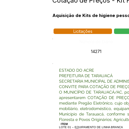
Cotação de Preços - Kit 
Aquisição de Kits de higiene pess
Licitações
Número do Diário:
14271
ESTADO DO ACRE
PREFEITURA DE TARAUACÁ
SECRETARIA MUNICIPAL DE ADMINI
CONVITE PARA COTAÇÃO DE PREÇ
O MUNICÍPIO DE TARAUACÁ/AC, por
apresentarem COTAÇÃO DE PREÇOS, 
mediante Pregão Eletrônico, cujo o
mobiliário, eletrodoméstico, equip
Município de Tarauacá, conforme s
Floresta e Povos Originários; Agricult
ITEM
LOTE 01 – EQUIPAMENTO DE LINHA BRANCA