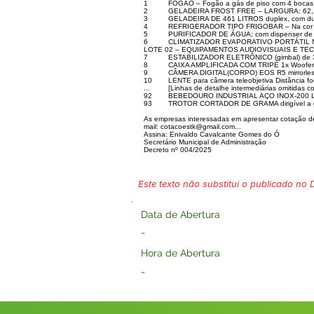
1
FOGÃO – Fogão a gás de piso com 4 bocas, p
2
GELADEIRA FROST FREE – LARGURA: 62,1
3
GELADEIRA DE 461 LITROS duplex, com duas
4
REFRIGERADOR TIPO FRIGOBAR – Na cor bra
5
PURIFICADOR DE ÁGUA; com dispenser de ág
6
CLIMATIZADOR EVAPORATIVO PORTÁTIL NI6
LOTE 02 – EQUIPAMENTOS AUDIOVISUAIS E TE
7
ESTABILIZADOR ELETRÔNICO (gimbal) de 3 
8
CAIXA AMPLIFICADA COM TRIPÉ 1x Woofer 
9
CÂMERA DIGITAL(CORPO) EOS R5 mirrorless, 
10
LENTE para câmera teleobjetiva Distância foc
...
[Linhas de detalhe intermediárias omitidas c
92
BEBEDOURO INDUSTRIAL AÇO INOX-200 LITROS
93
TROTOR CORTADOR DE GRAMA dirigível a ga
As empresas interessadas em apresentar cotação de
mail:
cotacoestk@gmail.com
...
Assina: Enivaldo Cavalcante Gomes do Ó
Secretário Municipal de Administração
Decreto nº 004/2025
Este texto não substitui o publicado no Di
Data de Abertura
-
Hora de Abertura
-