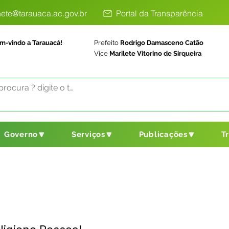
ete@tarauaca.ac.gov.br
Portal da Transparência
m-vindo a Tarauacá!
Prefeito
Rodrigo Damasceno Catão
Vice
Marilete Vitorino de Sirqueira
Governo🔽
Serviços🔽
Publicações🔽
T