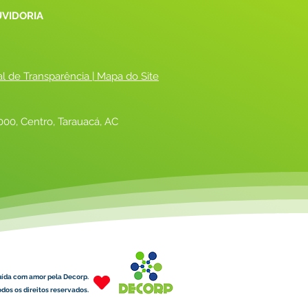
UVIDORIA
al de Transparência
 |
 Mapa do Site
00, Centro, Tarauacá, AC
uída com amor pela Decorp.
dos os direitos reservados.