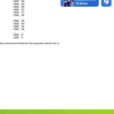
UND
62
UND
63
UND
58
UND
97
UND
71
UND
48
UND
26
UND
44
UND
34
UND
26
...
...
UND
6
UND
2
ias para preenchimento da proposta através do e-