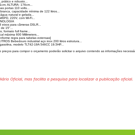
rático e robusto...
cm; ALTURA: 176cm...
 portas 110 volts...
nca, capacidade mínima de 122 litros...
ua natural e gelada...
PD, 220V, com Wi-Fi...
CNOLOGIA
eixos para câmeras DSLR...
de 15"...
formato full frame...
al máxima 600 Millimeters...
onforme regra para tabelas extensas]
 Bebedouro industrial aço inox 200 litros estrutura...
solina, modelo TLT42-19A 546CC 19,5HP...
 preços para compor o orçamento poderão solicitar o arquivo contendo as informações necessár
ário Oficial, mas facilita a pesquisa para localizar a publicação oficial.