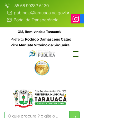
+55 68 99282-6130
gabinete@tarauaca.ac.gov.br
Portal da Transparência
Olá, Bem-vindo a Tarauacá!
Prefeito
Rodrigo Damasceno Catão
Vice
Marilete Vitorino de Sirqueira