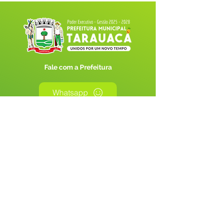
Fale com a Prefeitura
Whatsapp
SERVIÇO DE ATENDIMENTO AO 
CIDADÃO (SIC) E OUVIDORIA
Prefeitura de Tarauacá - Estado do 
Acre
CNPJ 
34.693.564/0001-79
💻Acesso online: 
SIC 
| 
Fale Conosco
 | 
Ouvidoria
| 
Portal de Transparência
 |
Mapa do Site