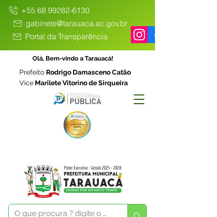
+55 68 99282-6130
gabinete@tarauaca.ac.gov.br
Portal da Transparência
Olá, Bem-vindo a Tarauacá!
Prefeito
Rodrigo Damasceno Catão
Vice
Marilete Vitorino de Sirqueira