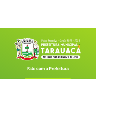
Fale com a Prefeitura
Whatsapp
SERVIÇO DE ATENDIMENTO AO 
CIDADÃO (SIC) E OUVIDORIA
Prefeitura de Tarauacá - Estado do 
Acre
CNPJ 
34.693.564/0001-79