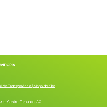
UVIDORIA
al de Transparência
 |
 Mapa do Site
00, Centro, Tarauacá, AC