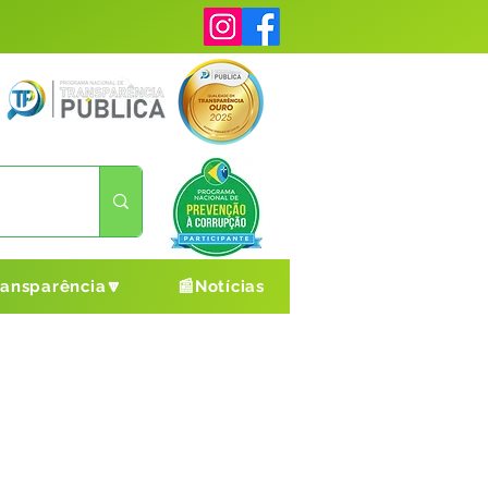
ransparência🔽
📰Notícias