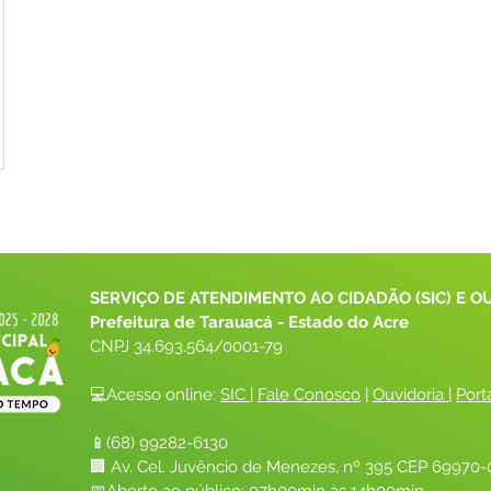
SERVIÇO DE ATENDIMENTO AO CIDADÃO (SIC) E O
Prefeitura de Tarauacá - Estado do Acre
CNPJ 
34.693.564/0001-79
💻Acesso online: 
SIC 
| 
Fale Conosco
 | 
Ouvidoria
| 
Port
📱(68) 99282-6130 
🏢 Av. Cel. Juvêncio de Menezes, nº 395 CEP 69970-0