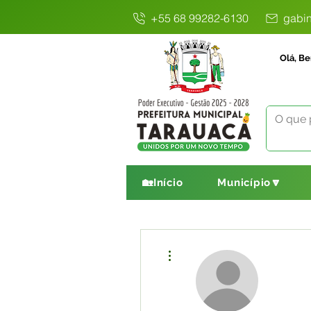
+55 68 99282-6130
gabin
Olá, Be
🏡Início
Município🔽
Mais ações