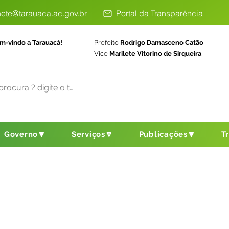
ete@tarauaca.ac.gov.br
Portal da Transparência
m-vindo a Tarauacá!
Prefeito
Rodrigo Damasceno Catão
Vice
Marilete Vitorino de Sirqueira
Governo🔽
Serviços🔽
Publicações🔽
T