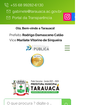
+55 68 99282-6130
gabinete@tarauaca.ac.gov.br
Portal da Transparência
Olá, Bem-vindo a Tarauacá!
Prefeito
Rodrigo Damasceno Catão
Vice
Marilete Vitorino de Sirqueira