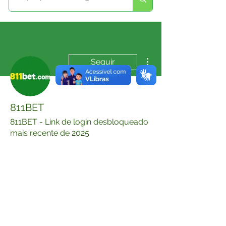
Mais ações
Seguir
811BET
811BET - Link de login desbloqueado
mais recente de 2025