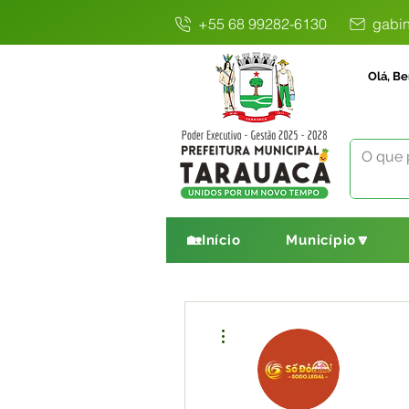
+55 68 99282-6130
gabin
Olá, Be
🏡Início
Município🔽
Mais ações