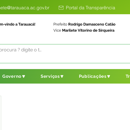
ete@tarauaca.ac.gov.br
Portal da Transparência
m-vindo a Tarauacá!
Prefeito
Rodrigo Damasceno Catão
Vice
Marilete Vitorino de Sirqueira
Governo🔽
Serviços🔽
Publicações🔽
T