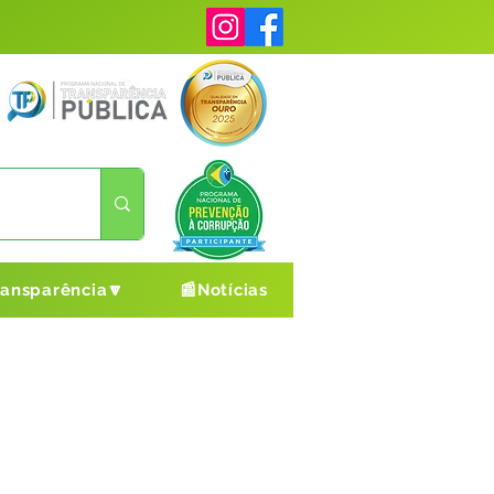
ransparência🔽
📰Notícias