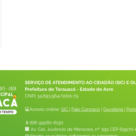
SERVIÇO DE ATENDIMENTO AO CIDADÃO (SIC) E O
Prefeitura de Tarauacá - Estado do Acre
CNPJ 
34.693.564/0001-79
💻Acesso online: 
SIC 
| 
Fale Conosco
 | 
Ouvidoria
| 
Port
📱(68) 99282-6130 
🏢 Av. Cel. Juvêncio de Menezes, nº 395 CEP 69970-0