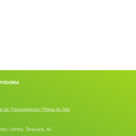
UVIDORIA
al de Transparência
 |
 Mapa do Site
00, Centro, Tarauacá, AC