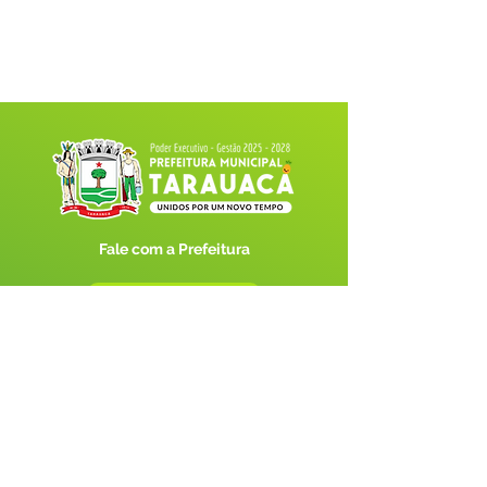
Fale com a Prefeitura
Whatsapp
SERVIÇO DE ATENDIMENTO AO 
CIDADÃO (SIC) E OUVIDORIA
Prefeitura de Tarauacá - Estado do 
Acre
CNPJ 
34.693.564/0001-79