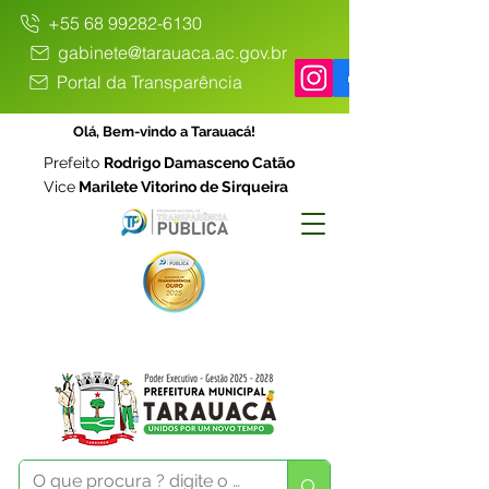
+55 68 99282-6130
gabinete@tarauaca.ac.gov.br
Portal da Transparência
Olá, Bem-vindo a Tarauacá!
Prefeito
Rodrigo Damasceno Catão
Vice
Marilete Vitorino de Sirqueira