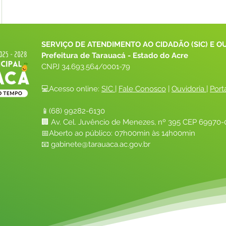
SERVIÇO DE ATENDIMENTO AO CIDADÃO (SIC) E O
Prefeitura de Tarauacá - Estado do Acre
CNPJ 
34.693.564/0001-79
💻Acesso online: 
SIC 
| 
Fale Conosco
 | 
Ouvidoria
| 
Port
📱(68) 99282-6130 
🏢 Av. Cel. Juvêncio de Menezes, nº 395 CEP 69970-0
📅Aberto ao público: 07h00min às 14h00min
📧 
gabinete@tarauaca.ac.gov.br