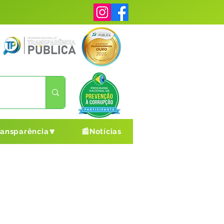
ransparência🔽
📰Notícias