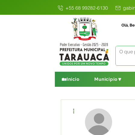
+55 68 99282-6130
gabin
Olá, Be
🏡Início
Município🔽
Mais ações