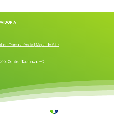
UVIDORIA
al de Transparência
 |
 Mapa do Site
00, Centro, Tarauacá, AC