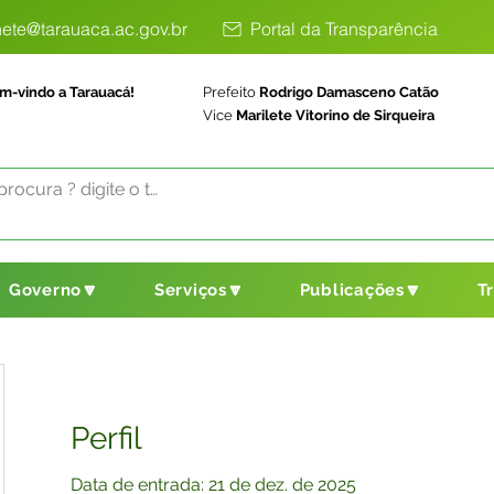
ete@tarauaca.ac.gov.br
Portal da Transparência
m-vindo a Tarauacá!
Prefeito
Rodrigo Damasceno Catão
Vice
Marilete Vitorino de Sirqueira
Governo🔽
Serviços🔽
Publicações🔽
T
Perfil
Data de entrada: 21 de dez. de 2025