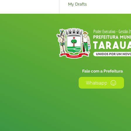
My Drafts
My Subscriptions
Events
Licitações_Nova
Fale com a Prefeitura
Whatsapp